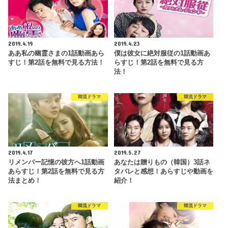
2019.4.19
2019.4.23
ああ私の幽霊さまの1話動画あら
僕は彼女に絶対服従の1話動画あ
すじ！第2話を無料で見る方法！
らすじ！第2話を無料で見る方
法！
韓流ドラマ
韓流ドラマ
2019.4.17
2019.5.27
リメンバー記憶の彼方へ1話動画
あなたは贈りもの（韓国）3話ネ
あらすじ！第2話を無料で見る方
タバレと感想！あらすじや動画を
法まとめ！
紹介！
韓流ドラマ
韓流ドラマ