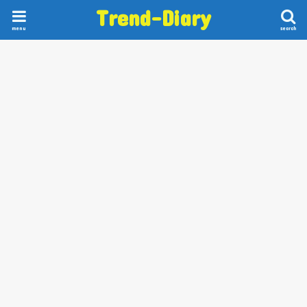
Trend-Diary
menu
search