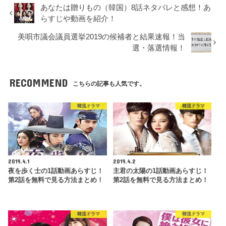
あなたは贈りもの（韓国）8話ネタバレと感想！あ
らすじや動画を紹介！
美唄市議会議員選挙2019の候補者と結果速報！当
選・落選情報！
RECOMMEND
こちらの記事も人気です。
韓流ドラマ
韓流ドラマ
2019.4.1
2019.4.2
夜を歩く士の1話動画あらすじ！
主君の太陽の1話動画あらすじ！
第2話を無料で見る方法まとめ！
第2話を無料で見る方法まとめ！
韓流ドラマ
韓流ドラマ