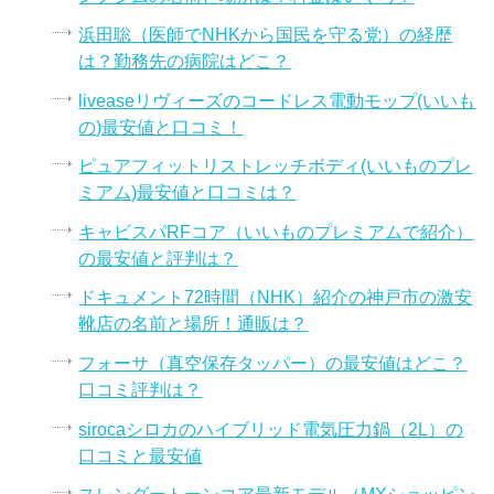
浜田聡（医師でNHKから国民を守る党）の経歴
は？勤務先の病院はどこ？
liveaseリヴィーズのコードレス電動モップ(いいも
の)最安値と口コミ！
ピュアフィットリストレッチボディ(いいものプレ
ミアム)最安値と口コミは？
キャビスパRFコア（いいものプレミアムで紹介）
の最安値と評判は？
ドキュメント72時間（NHK）紹介の神戸市の激安
靴店の名前と場所！通販は？
フォーサ（真空保存タッパー）の最安値はどこ？
口コミ評判は？
sirocaシロカのハイブリッド電気圧力鍋（2L）の
口コミと最安値