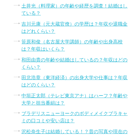
土井光（料理家）の年齢や経歴を調査！結婚はし
ている？
吉川元康（元大蔵官僚）の学歴は？年収や退職金
はどれくらい？
笹原和俊（名古屋大学講師）の年齢や出身高校
は？年収はいくら？
和田由貴の年齢や結婚はしているの？年収はどの
くらい？
田北浩章（東洋経済）の出身大学や仕事は？年収
はどのくらい？
中垣正太郎（テレビ東京アナ）はハーフ？年齢や
大学と担当番組は？
ブラデリスニューヨークのボディメイクブラキャ
ミの口コミや安い店は？
沢松奈生子は結婚している！？昔の写真や現在の