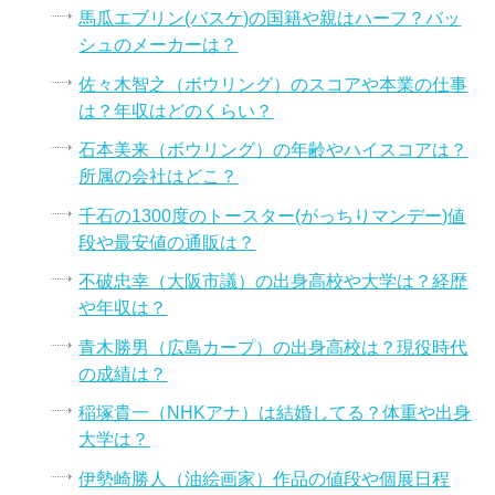
馬瓜エブリン(バスケ)の国籍や親はハーフ？バッ
シュのメーカーは？
佐々木智之（ボウリング）のスコアや本業の仕事
は？年収はどのくらい？
石本美来（ボウリング）の年齢やハイスコアは？
所属の会社はどこ？
千石の1300度のトースター(がっちりマンデー)値
段や最安値の通販は？
不破忠幸（大阪市議）の出身高校や大学は？経歴
や年収は？
青木勝男（広島カープ）の出身高校は？現役時代
の成績は？
稲塚貴一（NHKアナ）は結婚してる？体重や出身
大学は？
伊勢崎勝人（油絵画家）作品の値段や個展日程