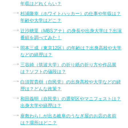
年収はどれくらい？
杉浦隆幸（ホワイトハッカー）の仕事や年収は？
年齢や大学はどこ？
辻沙穂里（MBSアナ）の身長や出身大学は？出演
番組を調べてみた！
岡本三成（東京12区）の年齢は？出身高校や大学
などの経歴は？
三谷純（筑波大学）の折り紙の折り方や作品展
は？ソフトの値段は？
白須賀貴樹（自民党）の出身高校や大学などの経
歴は？どんな政策？
和田義明（自民党）の選挙区やマニフェストは？
出身大学や経歴は？
座敷わらしが出る岐阜のうなぎ屋のお店の名前
は？場所はどこ？