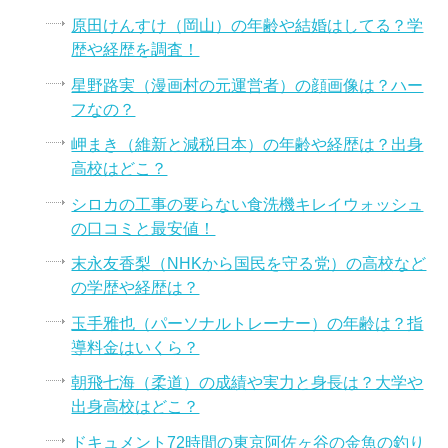
原田けんすけ（岡山）の年齢や結婚はしてる？学
歴や経歴を調査！
星野路実（漫画村の元運営者）の顔画像は？ハー
フなの？
岬まき（維新と減税日本）の年齢や経歴は？出身
高校はどこ？
シロカの工事の要らない食洗機キレイウォッシュ
の口コミと最安値！
末永友香梨（NHKから国民を守る党）の高校など
の学歴や経歴は？
玉手雅也（パーソナルトレーナー）の年齢は？指
導料金はいくら？
朝飛七海（柔道）の成績や実力と身長は？大学や
出身高校はどこ？
ドキュメント72時間の東京阿佐ヶ谷の金魚の釣り