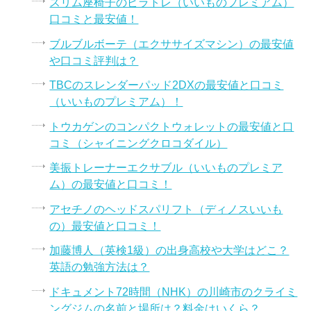
スリム座椅子のピラトレ（いいものプレミアム）
口コミと最安値！
ブルブルボーテ（エクササイズマシン）の最安値
や口コミ評判は？
TBCのスレンダーパッド2DXの最安値と口コミ
（いいものプレミアム）！
トウカゲンのコンパクトウォレットの最安値と口
コミ（シャイニングクロコダイル）
美振トレーナーエクサブル（いいものプレミア
ム）の最安値と口コミ！
アセチノのヘッドスパリフト（ディノスいいも
の）最安値と口コミ！
加藤博人（英検1級）の出身高校や大学はどこ？
英語の勉強方法は？
ドキュメント72時間（NHK）の川崎市のクライミ
ングジムの名前と場所は？料金はいくら？