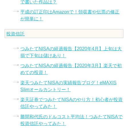
で書いた作品は？
平成の訂正印はAmazonで！領収書や伝票の修正
が簡単に！
投資信託
つみたてNISAの経過報告【2020年4月】上旬は大
損で下旬は儲けあり！
つみたてNISAの経過報告【2020年3月】楽天で初
めての投資！
楽天つみたてNISAの実績報告ブログ！eMAXIS
Slimオールカントリー！
楽天証券でつみたてNISAのやり方！初心者が投資
信託やってみた！
勝間和代氏のドルコスト平均法！つみたてNISAで
投資信託やってみた！