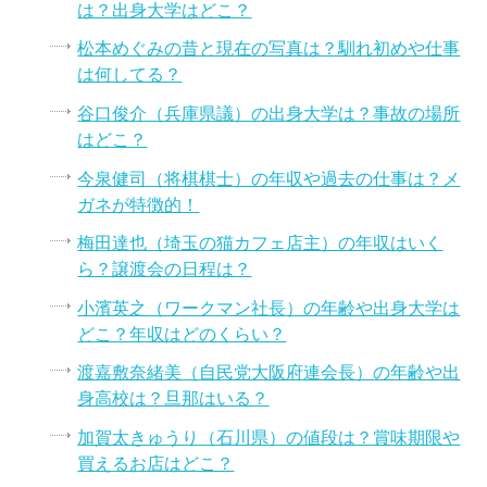
は？出身大学はどこ？
松本めぐみの昔と現在の写真は？馴れ初めや仕事
は何してる？
谷口俊介（兵庫県議）の出身大学は？事故の場所
はどこ？
今泉健司（将棋棋士）の年収や過去の仕事は？メ
ガネが特徴的！
梅田達也（埼玉の猫カフェ店主）の年収はいく
ら？譲渡会の日程は？
小濱英之（ワークマン社長）の年齢や出身大学は
どこ？年収はどのくらい？
渡嘉敷奈緒美（自民党大阪府連会長）の年齢や出
身高校は？旦那はいる？
加賀太きゅうり（石川県）の値段は？賞味期限や
買えるお店はどこ？