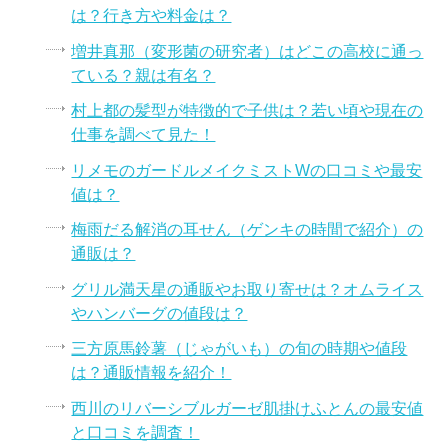
は？行き方や料金は？
増井真那（変形菌の研究者）はどこの高校に通っ
ている？親は有名？
村上都の髪型が特徴的で子供は？若い頃や現在の
仕事を調べて見た！
リメモのガードルメイクミストWの口コミや最安
値は？
梅雨だる解消の耳せん（ゲンキの時間で紹介）の
通販は？
グリル満天星の通販やお取り寄せは？オムライス
やハンバーグの値段は？
三方原馬鈴薯（じゃがいも）の旬の時期や値段
は？通販情報を紹介！
西川のリバーシブルガーゼ肌掛けふとんの最安値
と口コミを調査！