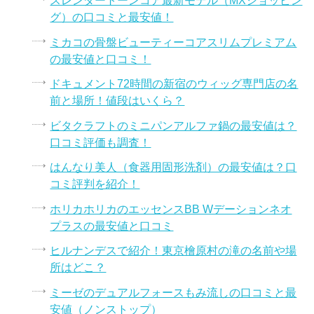
スレンダートーンコア最新モデル（MXショッピン
グ）の口コミと最安値！
ミカコの骨盤ビューティーコアスリムプレミアム
の最安値と口コミ！
ドキュメント72時間の新宿のウィッグ専門店の名
前と場所！値段はいくら？
ビタクラフトのミニパンアルファ鍋の最安値は？
口コミ評価も調査！
はんなり美人（食器用固形洗剤）の最安値は？口
コミ評判を紹介！
ホリカホリカのエッセンスBB Wデーションネオ
プラスの最安値と口コミ
ヒルナンデスで紹介！東京檜原村の滝の名前や場
所はどこ？
ミーゼのデュアルフォースもみ流しの口コミと最
安値（ノンストップ）