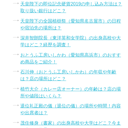
天皇陛下の即位記念硬貨2019の申し込み方法は？
取り扱い銀行はどこ？
天皇陛下の全国植樹祭（愛知県名古屋市）の日程
や宿泊先の場所は？
深井智朗院長（東洋英和女学院）の出身高校や大
学はどこ？経歴を調査！
おとうふ工房いしかわ（愛知県高浜市）のおすす
め商品をご紹介！
石川伸（おとうふ工房いしかわ）の年収や年齢
は？店の場所はどこ？
植竹大介（カレー店オーナー）の年齢は？店の場
所や値段はいくら？
退位礼正殿の儀（退位の儀）の場所や時間！内容
や出席者は？
茂住修身（書家）の出身高校や大学はどこ？今ま