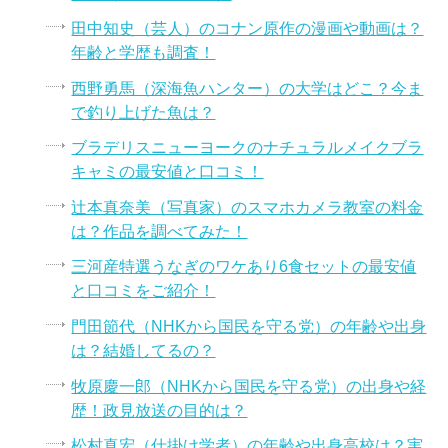
田中知史（芸人）のコナン原作の漫画や動画は？
年齢と学歴も調査！
西野勇馬（深海魚ハンター）の大学はどこ？今ま
で釣り上げた魚は？
ブラデリスニューヨークのナチュラルメイクブラ
キャミの最安値と口コミ！
辻本真奈美（写真家）のスマホカメラ教室の料金
は？作品を調べてみた！
三河産特選うなぎのワケあり6食セットの最安値
と口コミをご紹介！
門田節代（NHKから国民を守る党）の年齢や出身
は？結婚してるの？
牧原慶一郎（NHKから国民を守る党）の出身や経
歴！政見放送の目的は？
松村真宏（仕掛け学者）の年齢や出身高校は？実