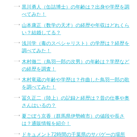
黒川勇人（缶詰博士）の年齢は？出身や学歴を調
べてみた！
山本康正（数学の天才）の経歴や年収はどれくら
い？結婚してる？
浅川学（毒のスペシャリスト）の学歴は？経歴を
調べてみた！
木村徹二（鳥羽一郎の次男）の年齢は？学歴など
の経歴を調査！
木村竜蔵の年齢や学歴は？作曲した鳥羽一郎の歌
を調べてみた！
冨久正二（陸上）の記録と経歴は？昔の仕事や奥
さんはいるの？
夏ごぼう京香（群馬県伊勢崎市）の値段や長さ
は？通販情報を紹介！
ドキュメント72時間の千葉県のサバゲーの場所