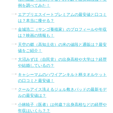
例を調べてみた！
エアプリエスイートプレミアムの最安値と口コミ
は？本当に痩せる？
金城浩二（サンゴ養殖家）のプロフィールや年収
は？映画の情報も！
天空の郷（高知土佐）の米の値段と通販は？最安
値をご紹介！
大沼みずほ（自民党）の出身高校や大学は？経歴
や結婚しているの？
キャシーマムのハワイアンキルト柄タオルケット
の口コミと最安値！
クールアイス洗えるジェル敷きパッドの最新モデ
ルの最安値は？
小林暁子（医者）は何歳？出身高校などの経歴や
年収はいくら？？