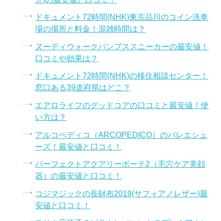
ドキュメント72時間(NHK)東京品川のコイン洗車
場の場所と料金！混雑時間は？
ヌーディウォークパンプススニーカーの最安値！
口コミや効果は？
ドキュメント72時間(NHK)の移住相談センター！
窓口ある39道府県はどこ？
エアロライフのグッドコアの口コミと最安値！使
い方は？
アルコペディコ（ARCOPEDICO）のバレエシュ
ーズ！最安値と口コミ！
パーフェクトアクアリーボーテ2（毛穴ケア美顔
器）の最安値と口コミ！
コジマジックの長財布2019(サフィアノレザー)最
安値と口コミ！