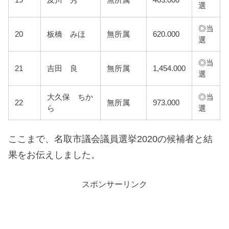
選
◎当
20
板橋 みほ
無所属
620.000
選
◎当
21
吉田 良
無所属
1,454.000
選
大久保 ちか
◎当
22
無所属
973.000
ら
選
ここまで、名取市議会議員選挙2020の候補者と結
果をお伝えしました。
スポンサーリンク