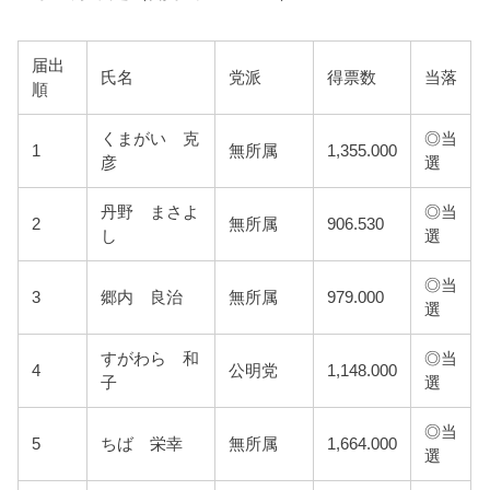
届出
氏名
党派
得票数
当落
順
くまがい 克
◎当
1
無所属
1,355.000
彦
選
丹野 まさよ
◎当
2
無所属
906.530
し
選
◎当
3
郷内 良治
無所属
979.000
選
すがわら 和
◎当
4
公明党
1,148.000
子
選
◎当
5
ちば 栄幸
無所属
1,664.000
選