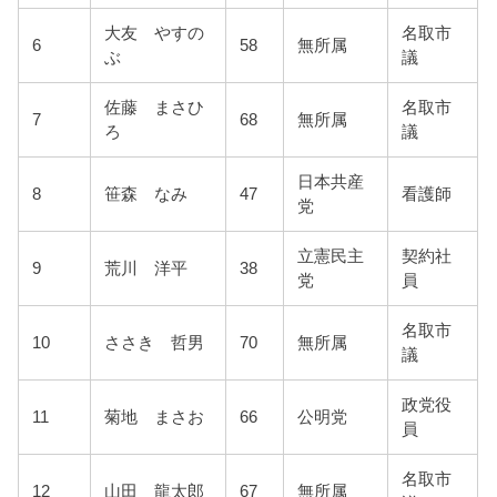
大友 やすの
名取市
6
58
無所属
ぶ
議
佐藤 まさひ
名取市
7
68
無所属
ろ
議
日本共産
8
笹森 なみ
47
看護師
党
立憲民主
契約社
9
荒川 洋平
38
党
員
名取市
10
ささき 哲男
70
無所属
議
政党役
11
菊地 まさお
66
公明党
員
名取市
12
山田 龍太郎
67
無所属