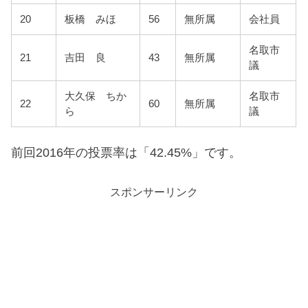
20
板橋 みほ
56
無所属
会社員
名取市
21
吉田 良
43
無所属
議
大久保 ちか
名取市
22
60
無所属
ら
議
前回2016年の投票率は「42.45%」です。
スポンサーリンク