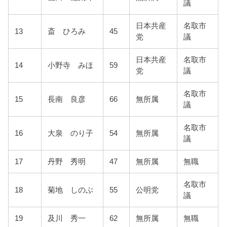
議
日本共産
名取市
13
斎 ひろみ
45
党
議
日本共産
名取市
14
小野寺 みほ
59
党
議
名取市
15
長南 良彦
66
無所属
議
名取市
16
大泉 のり子
54
無所属
議
17
丹野 秀明
47
無所属
無職
名取市
18
菊地 しのぶ
55
公明党
議
19
及川 秀一
62
無所属
無職