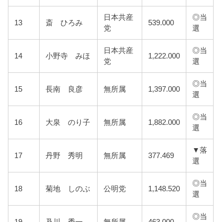
日本共産
◎当
13
斎 ひろみ
539.000
党
選
日本共産
◎当
14
小野寺 みほ
1,222.000
党
選
◎当
15
長南 良彦
無所属
1,397.000
選
◎当
16
大泉 のり子
無所属
1,882.000
選
▼落
17
丹野 秀明
無所属
377.469
選
◎当
18
菊地 しのぶ
公明党
1,148.520
選
◎当
19
及川 秀一
無所属
463.000