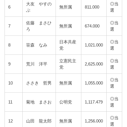
大友 やすの
◎当
6
無所属
811.000
ぶ
選
佐藤 まさひ
◎当
7
無所属
674.000
ろ
選
日本共産
◎当
8
笹森 なみ
1,021.000
党
選
立憲民主
◎当
9
荒川 洋平
2,625.000
党
選
◎当
10
ささき 哲男
無所属
1,055.000
選
◎当
11
菊地 まさお
公明党
1,117.479
選
◎当
12
山田 龍太郎
無所属
1,256.000
選