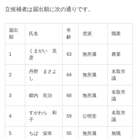
立候補者は届出順に次の通りです。
届出
年
氏名
党派
職業
順
齢
くまがい 克
1
63
無所属
農業
彦
丹野 まさよ
名取市
2
64
無所属
し
議
名取市
3
郷内 良治
68
無所属
議
すがわら 和
名取市
4
59
公明党
子
議
5
ちば 栄幸
55
無所属
無職