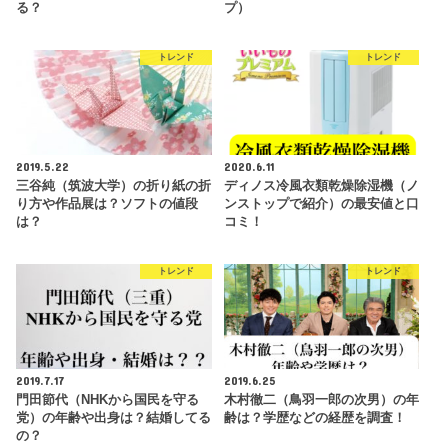
る？
プ）
トレンド
トレンド
2019.5.22
2020.6.11
三谷純（筑波大学）の折り紙の折
ディノス冷風衣類乾燥除湿機（ノ
り方や作品展は？ソフトの値段
ンストップで紹介）の最安値と口
は？
コミ！
トレンド
トレンド
2019.7.17
2019.6.25
門田節代（NHKから国民を守る
木村徹二（鳥羽一郎の次男）の年
党）の年齢や出身は？結婚してる
齢は？学歴などの経歴を調査！
の？