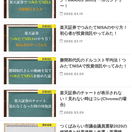
グ！eMAXIS Slimオールカントリ
ー！
2020.03.19
投資信託
楽天証券でつみたてNISAのやり方！
初心者が投資信託やってみた！
2020.03.17
投資信託
勝間和代氏のドルコスト平均法！つ
みたてNISAで投資信託やってみた！
2020.03.09
投資信託
楽天証券のチャートが表示されな
い！見れない時はコレ(Chromeの場
合)
2020.03.09
選挙速報
つくばみらい市議会議員選挙2020の
候補者と結果速報！当選・落選情