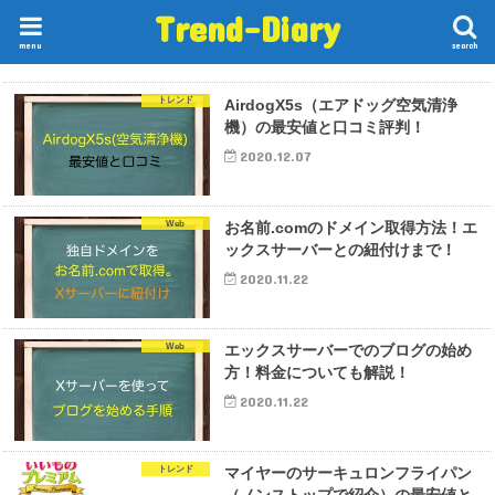
Trend-Diary
menu
search
トレンド
AirdogX5s（エアドッグ空気清浄
機）の最安値と口コミ評判！
2020.12.07
Web
お名前.comのドメイン取得方法！エ
ックスサーバーとの紐付けまで！
2020.11.22
Web
エックスサーバーでのブログの始め
方！料金についても解説！
2020.11.22
トレンド
マイヤーのサーキュロンフライパン