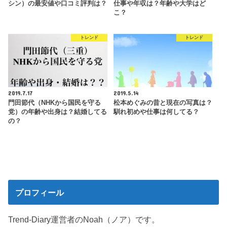
シン）の最安値や口コミ評判は？
仕事や年収は？年齢や大学はど
こ？
トレンド
トレンド
2019.7.17
2019.5.14
門田節代（NHKから国民を守る
松本めぐみの昔と現在の写真は？
党）の年齢や出身は？結婚してる
馴れ初めや仕事は何してる？
の？
プロフィール
Trend-Diary運営者のNoah（ノア）です。