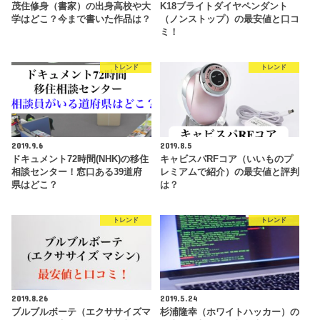
茂住修身（書家）の出身高校や大
K18ブライトダイヤペンダント
学はどこ？今まで書いた作品は？
（ノンストップ）の最安値と口コ
ミ！
トレンド
トレンド
2019.9.6
2019.8.5
ドキュメント72時間(NHK)の移住
キャビスパRFコア（いいものプ
相談センター！窓口ある39道府
レミアムで紹介）の最安値と評判
県はどこ？
は？
トレンド
トレンド
2019.8.26
2019.5.24
ブルブルボーテ（エクササイズマ
杉浦隆幸（ホワイトハッカー）の