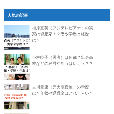
人気の記事
福原直英（フジテレビアナ）の実
家は資産家！？妻や学歴と経歴
は？
小林暁子（医者）は何歳？出身高
校などの経歴や年収はいくら？？
吉川元康（元大蔵官僚）の学歴
は？年収や退職金はどれくらい？