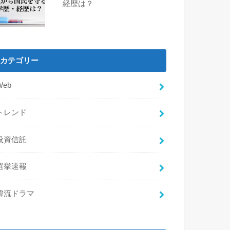
経歴は？
カテゴリー
Web
トレンド
投資信託
選挙速報
韓流ドラマ