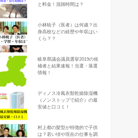
と料金！混雑時間は？
小林暁子（医者）は何歳？出
身高校などの経歴や年収はい
くら？？
岐阜県議会議員選挙2019の候
補者と結果速報！当選・落選
情報！
ディノス冷風衣類乾燥除湿機
（ノンストップで紹介）の最
安値と口コミ！
村上都の髪型が特徴的で子供
は？若い頃や現在の仕事を調