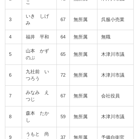
こ
いき しげ
3
67
無所属
呉服小売業
み
4
福井 平和
64
無所属
無職
山本 かず
5
65
無所属
木津川市議
のぶ
九社前 い
6
72
無所属
木津川市議
つろう
みなみ え
7
67
無所属
会社役員
つじ
森本 たか
8
59
無所属
木津川市議
し
うもと 尚
9
37
無所属
予備自衛官