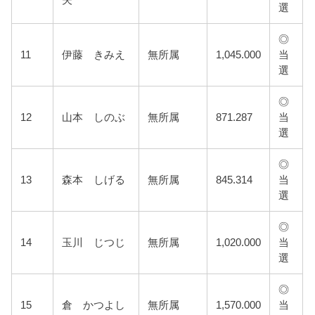
夫
選
◎
11
伊藤 きみえ
無所属
1,045.000
当
選
◎
12
山本 しのぶ
無所属
871.287
当
選
◎
13
森本 しげる
無所属
845.314
当
選
◎
14
玉川 じつじ
無所属
1,020.000
当
選
◎
15
倉 かつよし
無所属
1,570.000
当