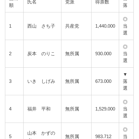
氏名
党派
得票数
順
落
◎
1
西山 さち子
共産党
1,440.000
当
選
◎
2
炭本 のりこ
無所属
930.000
当
選
▼
3
いき しげみ
無所属
673.000
落
選
◎
4
福井 平和
無所属
1,529.000
当
選
◎
山本 かずの
5
無所属
983.712
当