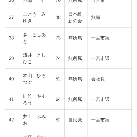
36
丹菊 一作
70
無所属
自営業
ごとう み
日本維
37
48
無職
ゆき
新の会
森 としあ
38
73
無所属
一宮市議
き
浅井 とし
39
74
無所属
一宮市議
ひこ
本山 ひろ
40
52
無所属
会社員
つぐ
則竹 やす
41
64
無所属
一宮市議
ろう
井上 ふみ
42
52
自民党
一宮市議
お
足立 たつ