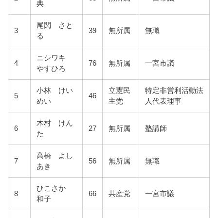
典
尾関 さと
3
39
無所属
無職
る
ニシワキ
4
76
無所属
一宮市議
やすひろ
小林 けい
立憲民
特定非営利活動法
5
46
めい
主党
人代表理事
木村 けん
6
27
無所属
塾講師
た
高橋 よし
7
56
無所属
無職
あき
ひこさか
8
66
共産党
一宮市議
和子