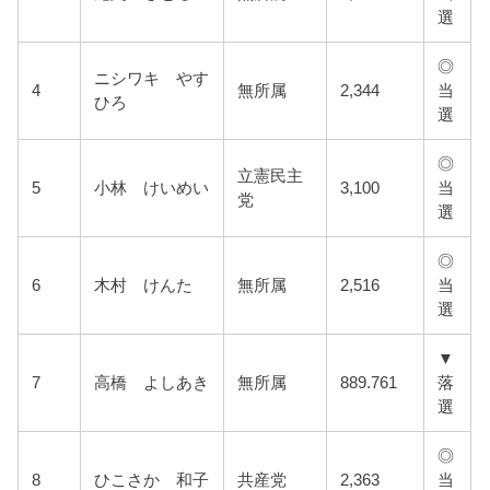
選
◎
ニシワキ やす
4
無所属
2,344
当
ひろ
選
◎
立憲民主
5
小林 けいめい
3,100
当
党
選
◎
6
木村 けんた
無所属
2,516
当
選
▼
7
高橋 よしあき
無所属
889.761
落
選
◎
8
ひこさか 和子
共産党
2,363
当