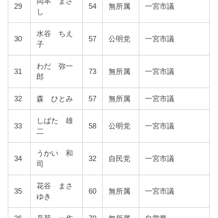
岡本 まさ
29
54
無所属
一宮市議
し
水谷 ちえ
30
57
公明党
一宮市議
子
わだ 弥一
31
73
無所属
一宮市議
郎
32
森 ひとみ
57
無所属
一宮市議
しばた 雄
33
58
公明党
一宮市議
二
うかい 和
34
32
自民党
一宮市議
司
花谷 まさ
35
60
無所属
一宮市議
ゆき