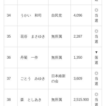
◎
34
うかい 和司
自民党
4,096
当
選
◎
35
花谷 まさゆき
無所属
2,287
当
選
▼
36
丹菊 一作
無所属
1,350
落
選
◎
日本維新
37
ごとう みゆき
3,609
当
の会
選
◎
38
森 としあき
無所属
2,515.900
当
選