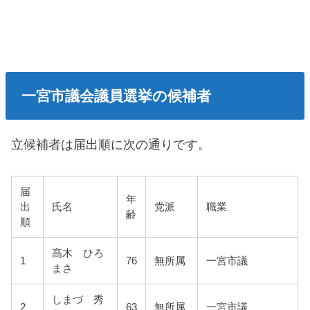
一宮市議会議員選挙の候補者
立候補者は届出順に次の通りです。
届
年
出
氏名
党派
職業
齢
順
髙木 ひろ
1
76
無所属
一宮市議
まさ
しまづ 秀
2
63
無所属
一宮市議