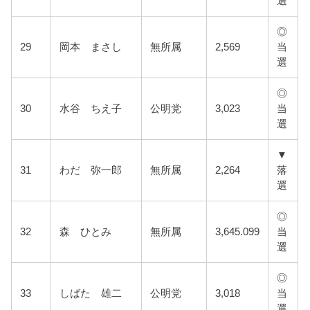
選
◎
29
岡本 まさし
無所属
2,569
当
選
◎
30
水谷 ちえ子
公明党
3,023
当
選
▼
31
わだ 弥一郎
無所属
2,264
落
選
◎
32
森 ひとみ
無所属
3,645.099
当
選
◎
33
しばた 雄二
公明党
3,018
当
選