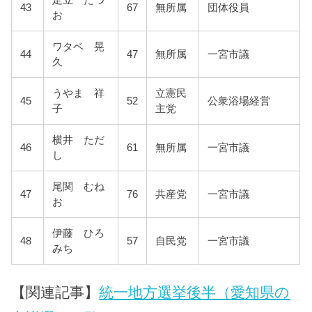
43
67
無所属
団体役員
お
ワタベ 晃
44
47
無所属
一宮市議
久
うやま 祥
立憲民
45
52
公衆浴場経営
子
主党
横井 ただ
46
61
無所属
一宮市議
し
尾関 むね
47
76
共産党
一宮市議
お
伊藤 ひろ
48
57
自民党
一宮市議
みち
【関連記事】
統一地方選挙後半（愛知県の