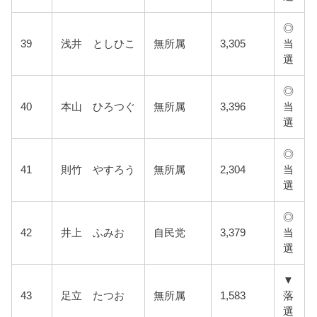
◎
39
浅井 としひこ
無所属
3,305
当
選
◎
40
本山 ひろつぐ
無所属
3,396
当
選
◎
41
則竹 やすろう
無所属
2,304
当
選
◎
42
井上 ふみお
自民党
3,379
当
選
▼
43
足立 たつお
無所属
1,583
落
選