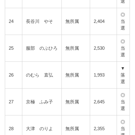
選
◎
24
長谷川 やそ
無所属
2,404
当
選
◎
25
服部 のぶひろ
無所属
2,530
当
選
▼
26
のむら 直弘
無所属
1,993
落
選
◎
27
京極 ふみ子
無所属
2,645
当
選
◎
28
大津 のりよ
無所属
2,355
当