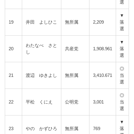
選
▼
19
井田 よしひこ
無所属
2,209
落
選
▼
わたなべ さと
20
共産党
1,908.961
落
し
選
◎
21
渡辺 ゆきよし
無所属
3,410.671
当
選
◎
22
平松 くにえ
公明党
3,001
当
選
▼
23
やの かずひろ
無所属
769
落