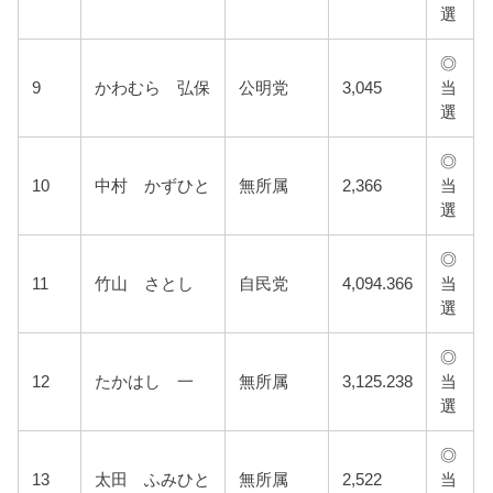
選
◎
9
かわむら 弘保
公明党
3,045
当
選
◎
10
中村 かずひと
無所属
2,366
当
選
◎
11
竹山 さとし
自民党
4,094.366
当
選
◎
12
たかはし 一
無所属
3,125.238
当
選
◎
13
太田 ふみひと
無所属
2,522
当