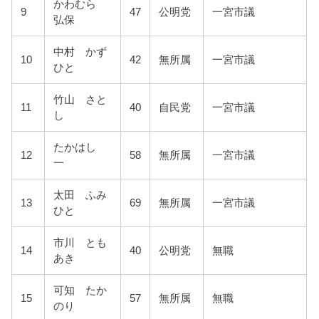
かわむら
9
47
公明党
一宮市議
弘保
中村 かず
10
42
無所属
一宮市議
ひと
竹山 さと
11
40
自民党
一宮市議
し
たかはし
12
58
無所属
一宮市議
一
太田 ふみ
13
69
無所属
一宮市議
ひと
市川 とも
14
40
公明党
無職
あき
可知 たか
15
57
無所属
無職
のり