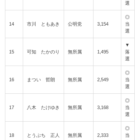
選
◎
14
市川 ともあき
公明党
3,154
当
選
▼
15
可知 たかのり
無所属
1,495
落
選
◎
16
まつい 哲朗
無所属
2,549
当
選
◎
17
八木 たけゆき
無所属
3,168
当
選
◎
18
とうぶち 正人
無所属
2,333
当