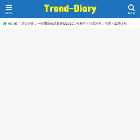
Trend-Diary
menu
search
HOME
選挙速報
一宮市議会議員選挙2019の候補者と結果速報！当選・落選情報！