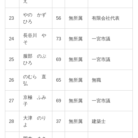
え
やの かず
23
56
無所属
有限会社代表
ひろ
長谷川 や
24
73
無所属
一宮市議
そ
服部 のぶ
25
69
無所属
一宮市議
ひろ
のむら 直
26
65
無所属
無職
弘
京極 ふみ
27
69
無所属
一宮市議
子
大津 のり
28
37
無所属
建築士
よ