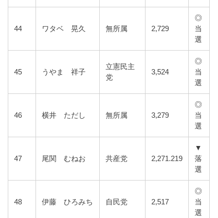
◎
44
ワタベ 晃久
無所属
2,729
当
選
◎
立憲民主
45
うやま 祥子
3,524
当
党
選
◎
46
横井 ただし
無所属
3,279
当
選
▼
47
尾関 むねお
共産党
2,271.219
落
選
◎
48
伊藤 ひろみち
自民党
2,517
当
選