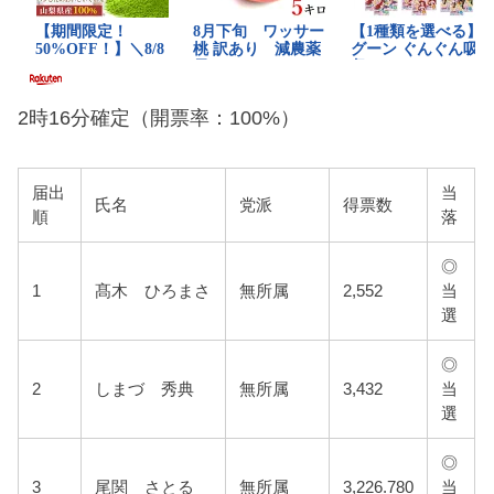
2時16分確定（開票率：100%）
届出
当
氏名
党派
得票数
順
落
◎
1
髙木 ひろまさ
無所属
2,552
当
選
◎
2
しまづ 秀典
無所属
3,432
当
選
◎
3
尾関 さとる
無所属
3,226.780
当