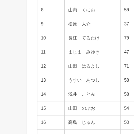
8
山内 くにお
59
9
松原 大介
37
10
長江 てるたけ
79
11
まじま みゆき
47
12
山田 はるよし
71
13
うすい あつし
58
14
浅井 ことみ
58
15
山田 のぶお
54
16
高島 じゅん
50