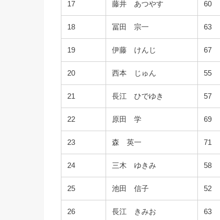
17
藤井 あつやす
60
18
冨田 宗一
63
19
伊藤 けんじ
67
20
西本 じゅん
55
21
長江 ひでゆき
57
22
原田 学
69
23
森 英一
71
24
三木 ゆきみ
58
25
池田 信子
52
26
長江 きみお
63