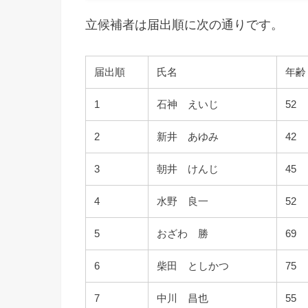
立候補者は届出順に次の通りです。
届出順
氏名
年齢
1
石神 えいじ
52
2
新井 あゆみ
42
3
朝井 けんじ
45
4
水野 良一
52
5
おざわ 勝
69
6
柴田 としかつ
75
7
中川 昌也
55