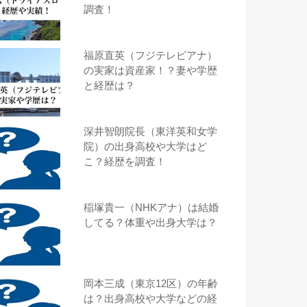
調査！
福原直英（フジテレビアナ）
の実家は資産家！？妻や学歴
と経歴は？
深井智朗院長（東洋英和女学
院）の出身高校や大学はど
こ？経歴を調査！
稲塚貴一（NHKアナ）は結婚
してる？体重や出身大学は？
岡本三成（東京12区）の年齢
は？出身高校や大学などの経