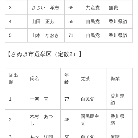
3
ささい 孝志
65
共産党
無職
4
山田 正芳
55
自民党
香川県議
5
山本 なおき
71
自民党
香川県議
【さぬき市選挙区（定数2）】
届出
年
氏名
党派
職業
順
齢
香川県
1
十河 直
77
自民党
議
木村 あつ
国民民主
香川県
2
46
し
党
議
3
あべ 洋朗
50
自民党
無職