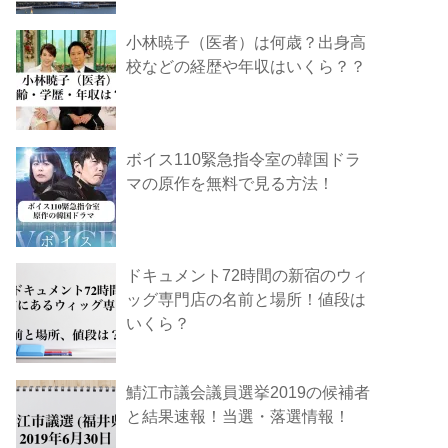
小林暁子（医者）は何歳？出身高
校などの経歴や年収はいくら？？
ボイス110緊急指令室の韓国ドラ
マの原作を無料で見る方法！
ドキュメント72時間の新宿のウィ
ッグ専門店の名前と場所！値段は
いくら？
鯖江市議会議員選挙2019の候補者
と結果速報！当選・落選情報！