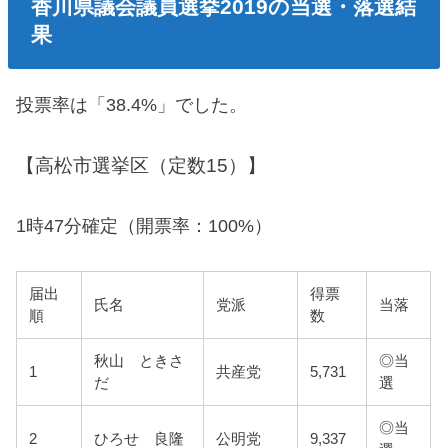
香川県議会議員選挙2019の当選・落選結
果
投票率は「38.4%」でした。
【高松市選挙区（定数15）】
1時47分確定（開票率：100%）
届出
得票
氏名
党派
当落
順
数
秋山 ときさ
◎当
1
共産党
5,731
だ
選
◎当
2
ひろせ 良隆
公明党
9,337