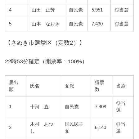
4
山田 正芳
自民党
5,951
◎当選
5
山本 なおき
自民党
7,430
◎当選
【さぬき市選挙区（定数2）】
22時53分確定（開票率：100%）
届出
得票
氏名
党派
当落
順
数
◎当
1
十河 直
自民党
7,408
選
木村 あつ
国民民主
◎当
2
6,140
し
党
選