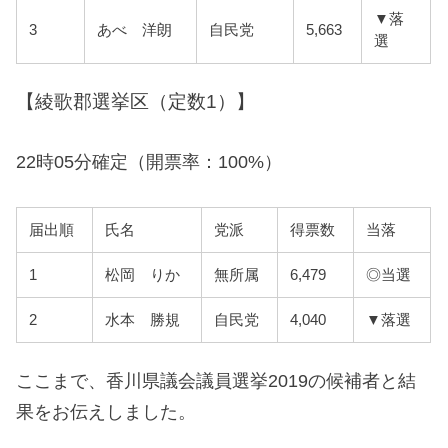
▼落
3
あべ 洋朗
自民党
5,663
選
【綾歌郡選挙区（定数1）】
22時05分確定（開票率：100%）
届出順
氏名
党派
得票数
当落
1
松岡 りか
無所属
6,479
◎当選
2
水本 勝規
自民党
4,040
▼落選
ここまで、香川県議会議員選挙2019の候補者と結
果をお伝えしました。