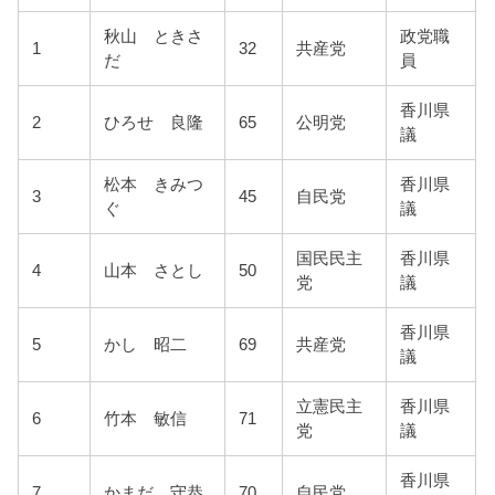
秋山 ときさ
政党職
1
32
共産党
だ
員
香川県
2
ひろせ 良隆
65
公明党
議
松本 きみつ
香川県
3
45
自民党
ぐ
議
国民民主
香川県
4
山本 さとし
50
党
議
香川県
5
かし 昭二
69
共産党
議
立憲民主
香川県
6
竹本 敏信
71
党
議
香川県
7
かまだ 守恭
70
自民党