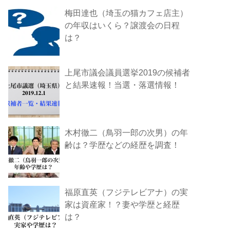
梅田達也（埼玉の猫カフェ店主）
の年収はいくら？譲渡会の日程
は？
上尾市議会議員選挙2019の候補者
と結果速報！当選・落選情報！
木村徹二（鳥羽一郎の次男）の年
齢は？学歴などの経歴を調査！
福原直英（フジテレビアナ）の実
家は資産家！？妻や学歴と経歴
は？