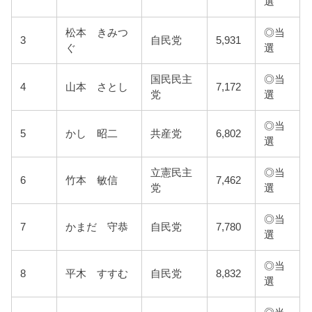
選
松本 きみつ
◎当
3
自民党
5,931
ぐ
選
国民民主
◎当
4
山本 さとし
7,172
党
選
◎当
5
かし 昭二
共産党
6,802
選
立憲民主
◎当
6
竹本 敏信
7,462
党
選
◎当
7
かまだ 守恭
自民党
7,780
選
◎当
8
平木 すすむ
自民党
8,832
選