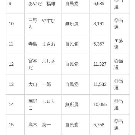
◎当
9
あやだ 福雄
自民党
6,589
選
三野 やすひ
◎当
10
無所属
8,191
ろ
選
▼落
11
寺島 まさお
自民党
5,367
選
宮本 よしさ
◎当
12
自民党
11,327
だ
選
◎当
13
大山 一郎
自民党
11,533
選
岡野 しゅり
◎当
14
無所属
10,055
こ
選
◎当
15
高木 英一
自民党
5,758
選