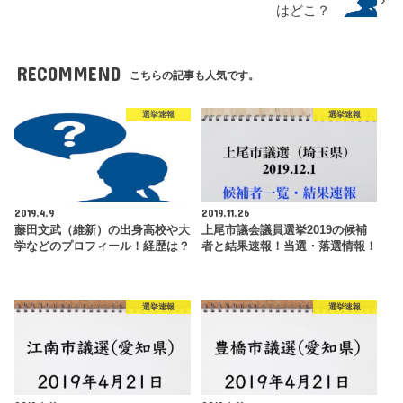
はどこ？
RECOMMEND
こちらの記事も人気です。
選挙速報
選挙速報
2019.4.9
2019.11.26
藤田文武（維新）の出身高校や大
上尾市議会議員選挙2019の候補
学などのプロフィール！経歴は？
者と結果速報！当選・落選情報！
選挙速報
選挙速報