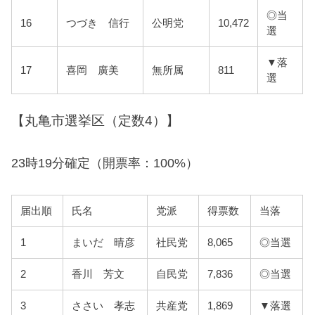
◎当
16
つづき 信行
公明党
10,472
選
▼落
17
喜岡 廣美
無所属
811
選
【丸亀市選挙区（定数4）】
23時19分確定（開票率：100%）
届出順
氏名
党派
得票数
当落
1
まいだ 晴彦
社民党
8,065
◎当選
2
香川 芳文
自民党
7,836
◎当選
3
ささい 孝志
共産党
1,869
▼落選