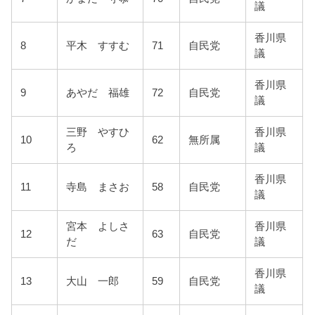
議
香川県
8
平木 すすむ
71
自民党
議
香川県
9
あやだ 福雄
72
自民党
議
三野 やすひ
香川県
10
62
無所属
ろ
議
香川県
11
寺島 まさお
58
自民党
議
宮本 よしさ
香川県
12
63
自民党
だ
議
香川県
13
大山 一郎
59
自民党
議