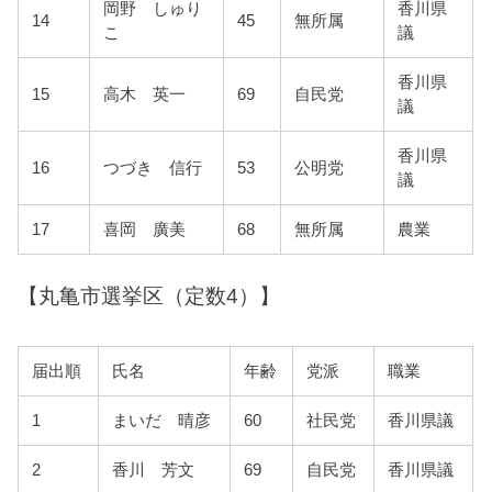
岡野 しゅり
香川県
14
45
無所属
こ
議
香川県
15
高木 英一
69
自民党
議
香川県
16
つづき 信行
53
公明党
議
17
喜岡 廣美
68
無所属
農業
【丸亀市選挙区（定数4）】
届出順
氏名
年齢
党派
職業
1
まいだ 晴彦
60
社民党
香川県議
2
香川 芳文
69
自民党
香川県議