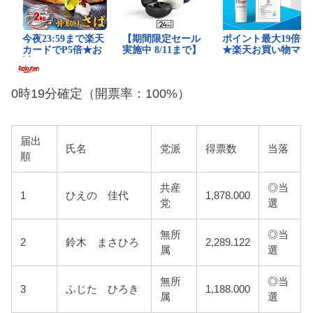
0時19分確定（開票率：100%）
届出
氏名
党派
得票数
当落
順
共産
◎当
1
ひえの 佳代
1,878.000
党
選
無所
◎当
2
鈴木 まさひろ
2,289.122
属
選
無所
◎当
3
ふじた ひろき
1,188.000
属
選