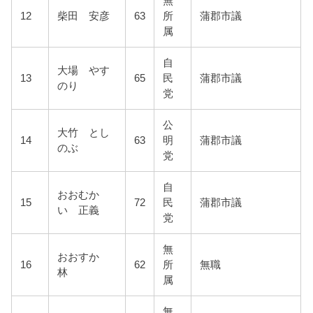
無
12
柴田 安彦
63
所
蒲郡市議
属
自
大場 やす
13
65
民
蒲郡市議
のり
党
公
大竹 とし
14
63
明
蒲郡市議
のぶ
党
自
おおむか
15
72
民
蒲郡市議
い 正義
党
無
おおすか
16
62
所
無職
林
属
無