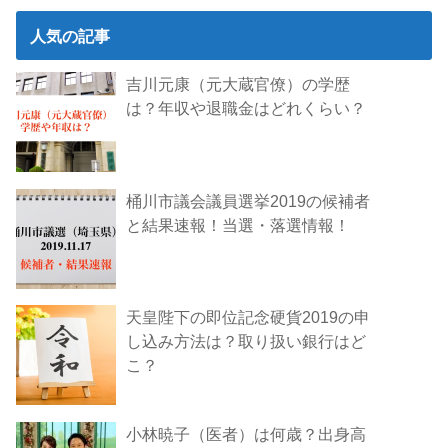
人気の記事
吉川元康（元大蔵官僚）の学歴
は？年収や退職金はどれくらい？
桶川市議会議員選挙2019の候補者
と結果速報！当選・落選情報！
天皇陛下の即位記念硬貨2019の申
し込み方法は？取り扱い銀行はど
こ？
小林暁子（医者）は何歳？出身高