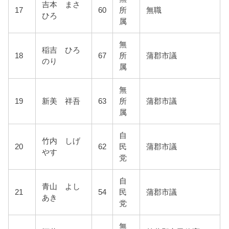
吉本 まさ
17
60
所
無職
ひろ
属
無
稲吉 ひろ
18
67
所
蒲郡市議
のり
属
無
19
新美 祥吾
63
所
蒲郡市議
属
自
竹内 しげ
20
62
民
蒲郡市議
やす
党
自
青山 よし
21
54
民
蒲郡市議
あき
党
無