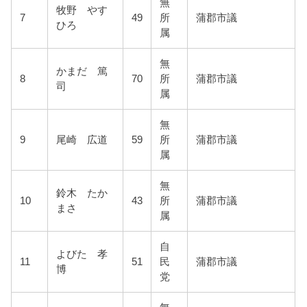
無
牧野 やす
7
49
所
蒲郡市議
ひろ
属
無
かまだ 篤
8
70
所
蒲郡市議
司
属
無
9
尾崎 広道
59
所
蒲郡市議
属
無
鈴木 たか
10
43
所
蒲郡市議
まさ
属
自
よびた 孝
11
51
民
蒲郡市議
博
党