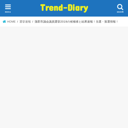
Trend-Diary
menu
search
HOME
選挙速報
蒲郡市議会議員選挙2019の候補者と結果速報！当選・落選情報！