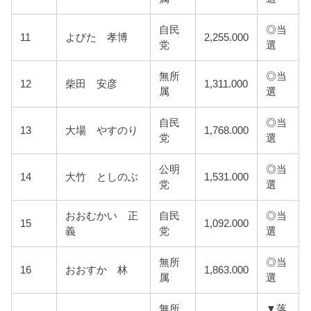
自民
◎当
11
よびた 孝博
2,255.000
党
選
無所
◎当
12
柴田 安彦
1,311.000
属
選
自民
◎当
13
大場 やすのり
1,768.000
党
選
公明
◎当
14
大竹 としのぶ
1,531.000
党
選
おおむかい 正
自民
◎当
15
1,092.000
義
党
選
無所
◎当
16
おおすか 林
1,863.000
属
選
無所
▼落