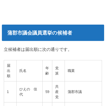
蒲郡市議会議員選挙の候補者
立候補者は届出順に次の通りです。
届
年
党
出
氏名
職業
齢
派
順
共
ひえの 佳
1
59
産
蒲郡市議
代
党