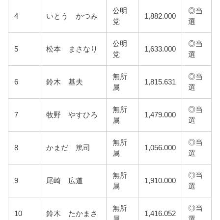
公明
◎当
4
いとう かつみ
1,882.000
党
選
公明
◎当
5
松本 まさなり
1,633.000
党
選
無所
◎当
6
鈴木 基夫
1,815.631
属
選
無所
◎当
7
牧野 やすひろ
1,479.000
属
選
無所
◎当
8
かまだ 篤司
1,056.000
属
選
無所
◎当
9
尾崎 広道
1,910.000
属
選
無所
◎当
10
鈴木 たかまさ
1,416.052
属
選