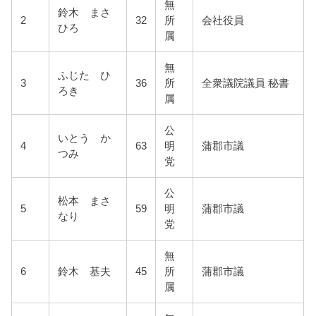
無
鈴木 まさ
2
32
所
会社役員
ひろ
属
無
ふじた ひ
3
36
所
全衆議院議員 秘書
ろき
属
公
いとう か
4
63
明
蒲郡市議
つみ
党
公
松本 まさ
5
59
明
蒲郡市議
なり
党
無
6
鈴木 基夫
45
所
蒲郡市議
属