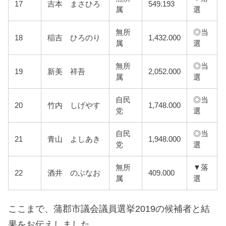
17
吉本 まさひろ
549.193
属
選
無所
◎当
18
稲吉 ひろのり
1,432.000
属
選
無所
◎当
19
新美 祥吾
2,052.000
属
選
自民
◎当
20
竹内 しげやす
1,748.000
党
選
自民
◎当
21
青山 よしあき
1,948.000
党
選
無所
▼落
22
酒井 のぶなお
409.000
属
選
ここまで、蒲郡市議会議員選挙2019の候補者と結
果をお伝えしました。