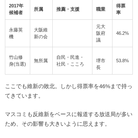
2017年
得票
所属
推薦・支援
職業
候補者
率
元大
永藤英
大阪維
阪府
46.2%
機
新の会
議
竹山修
自民・民進・
無所属
堺市
53.8%
身(当選)
社民・こころ
長
ここでも維新の敗北。しかし得票率を46%まで持っ
てきています。
マスコミも反維新をベースに報道する放送局が多い
ため、その影響も大きいように思えます。