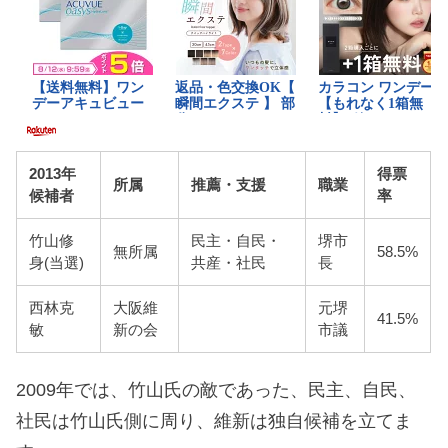
2013年
得票
所属
推薦・支援
職業
候補者
率
竹山修
民主・自民・
堺市
無所属
58.5%
身(当選)
共産・社民
長
西林克
大阪維
元堺
41.5%
敏
新の会
市議
2009年では、竹山氏の敵であった、民主、自民、
社民は竹山氏側に周り、維新は独自候補を立てま