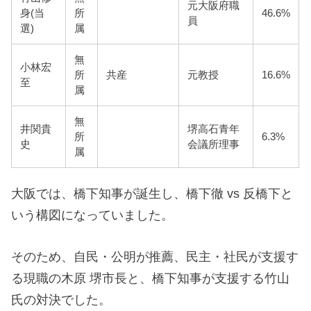
元大阪府職
身(当
所
46.6%
員
選)
属
無
小林宏
所
共産
元教授
16.6%
至
属
無
井関貴
堺高石青年
所
6.3%
史
会議所理事
属
大阪では、橋下知事が誕生し、橋下徹 vs 反橋下と
いう構図になっていました。
そのため、自民・公明が推薦、民主・社民が支援す
る現職の木原 堺市長と、橋下知事が支援する竹山
氏の対決でした。