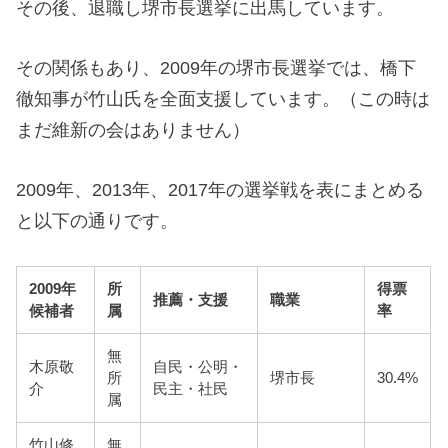
その後、退職し堺市長選挙に出馬しています。
その関係もあり、2009年の堺市長選挙では、橋下
徹知事が竹山氏を全面支援しています。（この時は
まだ維新の会はありません）
2009年、2013年、2017年の選挙戦を表にまとめる
と以下の通りです。
2009年
所
得票
推薦・支援
職業
候補者
属
率
無
木原敬
自民・公明・
所
堺市長
30.4%
介
民主・社民
属
竹山修
無