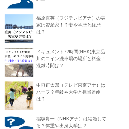
福原直英（フジテレビアナ）の実
家は資産家！？妻や学歴と経歴
は？
ドキュメント72時間(NHK)東京品
川のコイン洗車場の場所と料金！
混雑時間は？
中垣正太郎（テレビ東京アナ）は
ハーフ？年齢や大学と担当番組
は？
稲塚貴一（NHKアナ）は結婚して
る？体重や出身大学は？