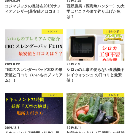
2019.8.29
2019.7.23
コジマジックの長財布2019(サフ
西野勇馬（深海魚ハンター）の大
ィアノレザー)最安値と口コミ！
学はどこ？今まで釣り上げた魚
は？
トレンド
トレンド
2019.8.22
2019.7.9
TBCのスレンダーパッド2DXの最
シロカの工事の要らない食洗機キ
安値と口コミ（いいものプレミア
レイウォッシュ の口コミと最安
ム）！
値！
トレンド
トレンド
2019.12.6
2019.5.11