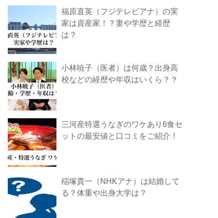
福原直英（フジテレビアナ）の実
家は資産家！？妻や学歴と経歴
は？
小林暁子（医者）は何歳？出身高
校などの経歴や年収はいくら？？
三河産特選うなぎのワケあり6食セ
ットの最安値と口コミをご紹介！
稲塚貴一（NHKアナ）は結婚して
る？体重や出身大学は？