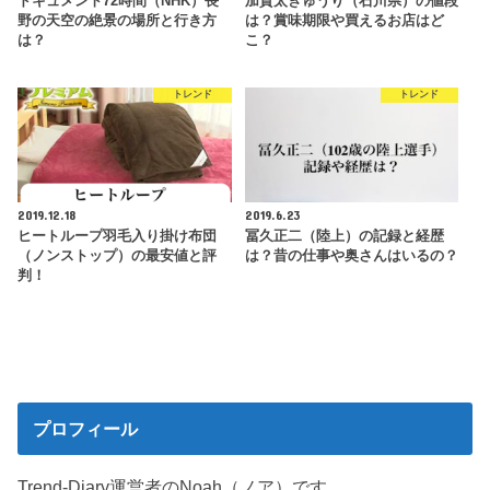
ドキュメント72時間（NHK）長
加賀太きゅうり（石川県）の値段
野の天空の絶景の場所と行き方
は？賞味期限や買えるお店はど
は？
こ？
トレンド
トレンド
2019.12.18
2019.6.23
ヒートループ羽毛入り掛け布団
冨久正二（陸上）の記録と経歴
（ノンストップ）の最安値と評
は？昔の仕事や奥さんはいるの？
判！
プロフィール
Trend-Diary運営者のNoah（ノア）です。