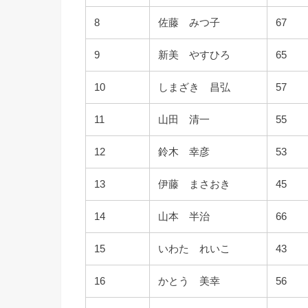
8
佐藤 みつ子
67
9
新美 やすひろ
65
10
しまざき 昌弘
57
11
山田 清一
55
12
鈴木 幸彦
53
13
伊藤 まさおき
45
14
山本 半治
66
15
いわた れいこ
43
16
かとう 美幸
56