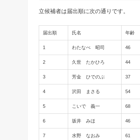
立候補者は届出順に次の通りです。
届出順
氏名
年齢
1
わたなべ 昭司
46
2
久世 たかひろ
44
3
芳金 ひでのぶ
37
4
沢田 まさる
54
5
こいで 義一
68
6
坂井 みほ
46
7
水野 なおみ
61