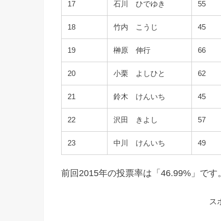
17
石川 ひでゆき
55
18
竹内 こうじ
45
19
榊原 伸行
66
20
小栗 よしひと
62
21
鈴木 けんいち
45
22
沢田 きよし
57
23
中川 けんいち
49
前回2015年の投票率は「46.99%」です
ス