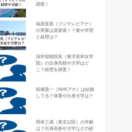
調査！
福原直英（フジテレビアナ）
の実家は資産家！？妻や学歴
と経歴は？
深井智朗院長（東洋英和女学
院）の出身高校や大学はど
こ？経歴を調査！
稲塚貴一（NHKアナ）は結婚
してる？体重や出身大学は？
岡本三成（東京12区）の年齢
は？出身高校や大学などの経