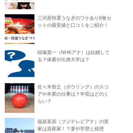
三河産特選うなぎのワケあり6食セ
ットの最安値と口コミをご紹介！
稲塚貴一（NHKアナ）は結婚して
る？体重や出身大学は？
佐々木智之（ボウリング）のスコ
アや本業の仕事は？年収はどのく
らい？
福原直英（フジテレビアナ）の実
家は資産家！？妻や学歴と経歴