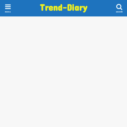
Trend-Diary
menu
search