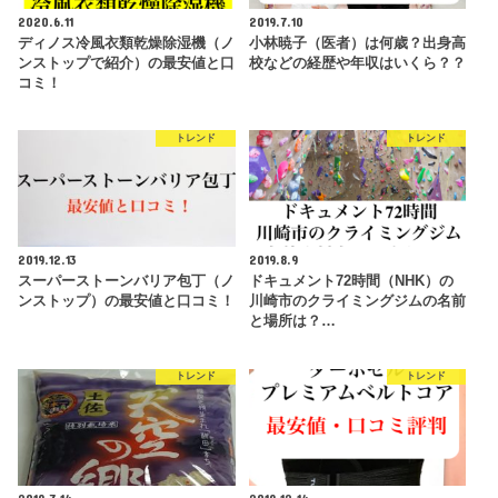
2020.6.11
2019.7.10
ディノス冷風衣類乾燥除湿機（ノ
小林暁子（医者）は何歳？出身高
ンストップで紹介）の最安値と口
校などの経歴や年収はいくら？？
コミ！
トレンド
トレンド
2019.12.13
2019.8.9
スーパーストーンバリア包丁（ノ
ドキュメント72時間（NHK）の
ンストップ）の最安値と口コミ！
川崎市のクライミングジムの名前
と場所は？…
トレンド
トレンド
2019.7.14
2019.12.14