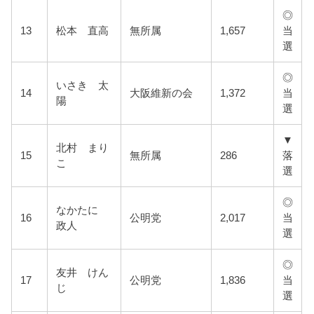
◎
13
松本 直高
無所属
1,657
当
選
◎
いさき 太
14
大阪維新の会
1,372
当
陽
選
▼
北村 まり
15
無所属
286
落
こ
選
◎
なかたに
16
公明党
2,017
当
政人
選
◎
友井 けん
17
公明党
1,836
当
じ
選