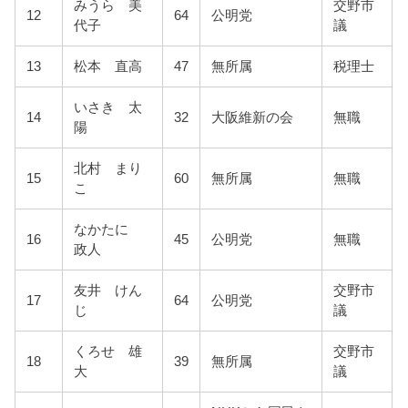
みうら 美
交野市
12
64
公明党
代子
議
13
松本 直高
47
無所属
税理士
いさき 太
14
32
大阪維新の会
無職
陽
北村 まり
15
60
無所属
無職
こ
なかたに
16
45
公明党
無職
政人
友井 けん
交野市
17
64
公明党
じ
議
くろせ 雄
交野市
18
39
無所属
大
議