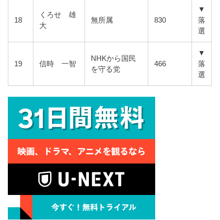
▼
くろせ 雄
18
無所属
830
落
大
選
▼
NHKから国民
19
信時 一智
466
落
を守る党
選