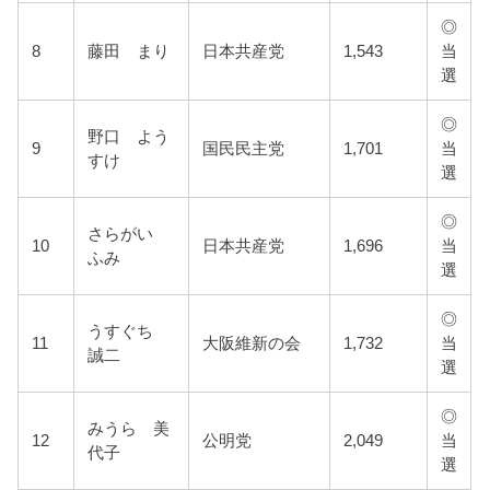
◎
8
藤田 まり
日本共産党
1,543
当
選
◎
野口 よう
9
国民民主党
1,701
当
すけ
選
◎
さらがい
10
日本共産党
1,696
当
ふみ
選
◎
うすぐち
11
大阪維新の会
1,732
当
誠二
選
◎
みうら 美
12
公明党
2,049
当
代子
選