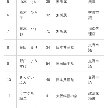
5
山本 けい
39
無所属
無職
松村 ひろ
交野市
6
32
無所属
子
議
藤本 やす
損保代
7
71
無所属
お
理店
交野市
8
藤田 まり
34
日本共産党
議
野口 よう
交野市
9
54
国民民主党
すけ
議
さらがい
交野市
10
46
日本共産党
ふみ
議
うすぐち
政治家
11
41
大阪維新の会
誠二
秘書