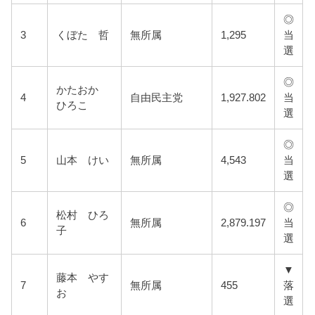
◎
3
くぼた 哲
無所属
1,295
当
選
◎
かたおか
4
自由民主党
1,927.802
当
ひろこ
選
◎
5
山本 けい
無所属
4,543
当
選
◎
松村 ひろ
6
無所属
2,879.197
当
子
選
▼
藤本 やす
7
無所属
455
落
お
選