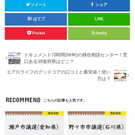
ツイート
シェア
はてブ
LINE
Pocket
feedly
ドキュメント72時間(NHK)の移住相談センター！窓
口ある39道府県はどこ？
エアロライフのグッドコアの口コミと最安値！使い
方は？
RECOMMEND
こちらの記事も人気です。
選挙速報
選挙速報