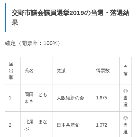
交野市議会議員選挙2019の当選・落選結
果
確定（開票率：100%）
届
当
出
氏名
党派
得票数
落
順
◎
岡田 とも
1
大阪維新の会
1,675
当
まさ
選
◎
北尾 まな
2
日本共産党
1,072
当
ぶ
選