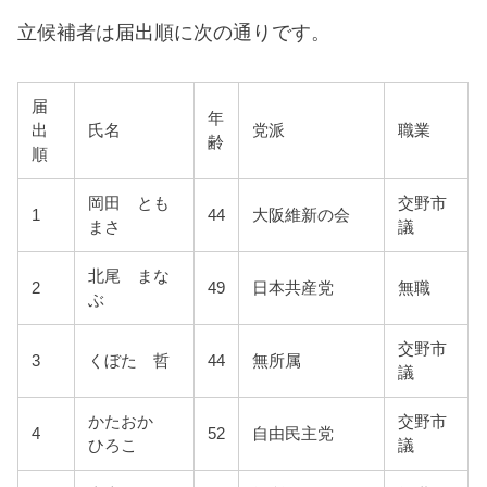
立候補者は届出順に次の通りです。
届
年
出
氏名
党派
職業
齢
順
岡田 とも
交野市
1
44
大阪維新の会
まさ
議
北尾 まな
2
49
日本共産党
無職
ぶ
交野市
3
くぼた 哲
44
無所属
議
かたおか
交野市
4
52
自由民主党
ひろこ
議