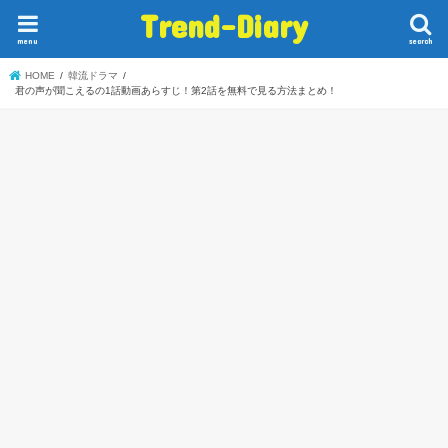
Trend-Diary
menu
search
HOME
韓流ドラマ
君の声が聞こえるの1話動画あらすじ！第2話を無料で見る方法まとめ！