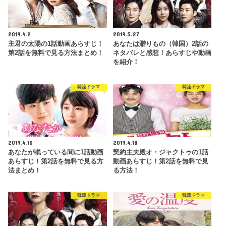
2019.4.2
2019.5.27
主君の太陽の1話動画あらすじ！
あなたは贈りもの（韓国）2話の
第2話を無料で見る方法まとめ！
ネタバレと感想！あらすじや動画
を紹介！
韓流ドラマ
韓流ドラマ
2019.4.10
2019.4.18
あなたが眠っている間に1話動画
契約主夫殿オ・ジャクトゥの1話
あらすじ！第2話を無料で見る方
動画あらすじ！第2話を無料で見
法まとめ！
る方法！
韓流ドラマ
韓流ドラマ