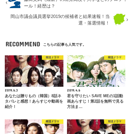
ール！経歴は？
岡山市議会議員選挙2019の候補者と結果速報！当
選・落選情報！
RECOMMEND
こちらの記事も人気です。
韓流ドラマ
韓流ドラマ
2019.6.3
2019.4.6
あなたは贈りもの（韓国）8話ネ
君を守りたい SAVE MEの1話動
タバレと感想！あらすじや動画を
画あらすじ！第2話を無料で見る
紹介！
方法ま…
韓流ドラマ
韓流ドラマ