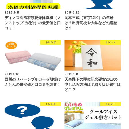
2020.6.11
2019.5.23
ディノス冷風衣類乾燥除湿機（ノ
岡本三成（東京12区）の年齢
ンストップで紹介）の最安値と口
は？出身高校や大学などの経歴
コミ！
は？
トレンド
トレンド
2019.6.12
2019.5.11
西川のリバーシブルガーゼ肌掛け
天皇陛下の即位記念硬貨2019の
ふとんの最安値と口コミを調査！
申し込み方法は？取り扱い銀行は
どこ？
トレンド
トレンド