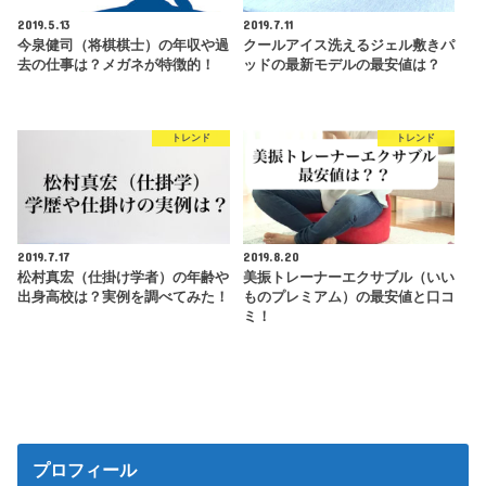
2019.5.13
2019.7.11
今泉健司（将棋棋士）の年収や過
クールアイス洗えるジェル敷きパ
去の仕事は？メガネが特徴的！
ッドの最新モデルの最安値は？
トレンド
トレンド
2019.7.17
2019.8.20
松村真宏（仕掛け学者）の年齢や
美振トレーナーエクサブル（いい
出身高校は？実例を調べてみた！
ものプレミアム）の最安値と口コ
ミ！
プロフィール