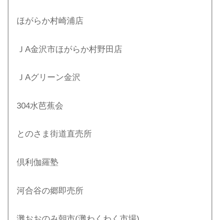
ほがらか村崎浦店
ＪA金沢市ほがらか村野田店
ＪAグリーン金沢
304水芭蕉会
とのさま街道直売所
倶利伽羅塾
河合谷の郷即売所
灘おおのみ朝市(灘わくわく市場)