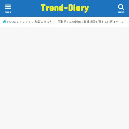
Trend-Diary
menu
search
HOME
トレンド
加賀太きゅうり（石川県）の値段は？賞味期限や買えるお店はどこ？