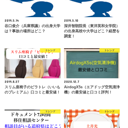
2019.5.14
2019.5.10
谷口俊介（兵庫県議）の出身大学
深井智朗院長（東洋英和女学院）
は？事故の場所はどこ？
の出身高校や大学はどこ？経歴を
調査！
トレンド
トレンド
2019.8.27
2020.12.7
スリム座椅子のピラトレ（いいも
AirdogX5s（エアドッグ空気清浄
のプレミアム）口コミと最安値！
機）の最安値と口コミ評判！
トレンド
トレンド