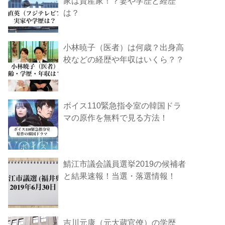
家は資産家！？妻や学歴と経歴
は？
小林暁子（医者）は何歳？出身高
校などの経歴や年収はいくら？？
ボイス110緊急指令室の韓国ドラ
マの原作を無料で見る方法！
鯖江市議会議員選挙2019の候補者
と結果速報！当選・落選情報！
吉川元康（元大蔵官僚）の学歴