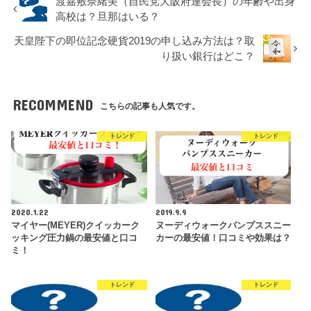
渡嘉敷奈緒美（自民党大阪府連会長）の年齢や出身
高校は？旦那はいる？
天皇陛下の即位記念硬貨2019の申し込み方法は？取
り扱い銀行はどこ？
RECOMMEND
こちらの記事も人気です。
トレンド
トレンド
2020.1.22
2019.9.9
マイヤー(MEYER)クイッカーク
ヌーディウォークパンプススニー
ッキング圧力鍋の最安値と口コ
カーの最安値！口コミや効果は？
ミ！
トレンド
トレンド