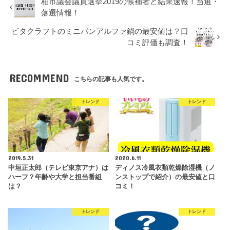
柏市議会議員選挙2019の候補者と結果速報！当選・
落選情報！
ビタクラフトのミニパンアルファ鍋の最安値は？口
コミ評価も調査！
RECOMMEND
こちらの記事も人気です。
トレンド
トレンド
2019.5.31
2020.6.11
中垣正太郎（テレビ東京アナ）は
ディノス冷風衣類乾燥除湿機（ノ
ハーフ？年齢や大学と担当番組
ンストップで紹介）の最安値と口
は？
コミ！
トレンド
トレンド