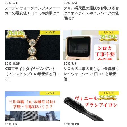
2019.9.9
2019.6.13
ヌーディウォークパンプススニー
グリル満天星の通販やお取り寄せ
カーの最安値！口コミや効果は？
は？オムライスやハンバーグの値
段は？
トレンド
トレンド
2019.11.25
2019.7.9
K18ブライトダイヤペンダント
シロカの工事の要らない食洗機キ
（ノンストップ）の最安値と口コ
レイウォッシュ の口コミと最安
ミ！
値！
トレンド
トレンド
2019.7.3
2019.11.20