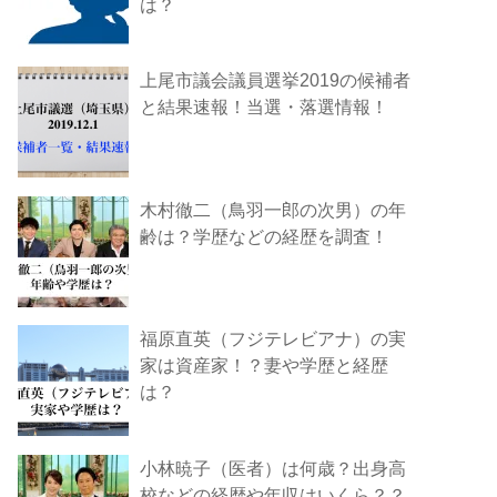
は？
上尾市議会議員選挙2019の候補者
と結果速報！当選・落選情報！
木村徹二（鳥羽一郎の次男）の年
齢は？学歴などの経歴を調査！
福原直英（フジテレビアナ）の実
家は資産家！？妻や学歴と経歴
は？
小林暁子（医者）は何歳？出身高
校などの経歴や年収はいくら？？