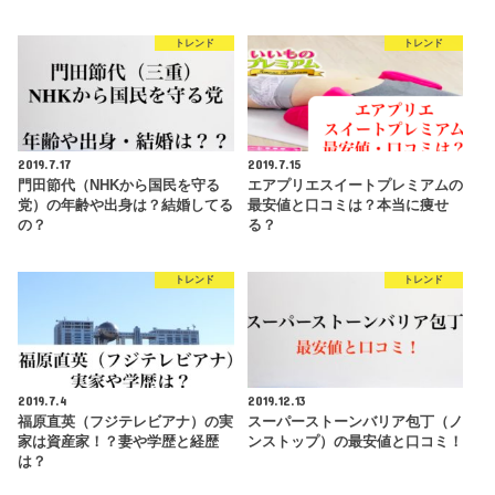
トレンド
トレンド
2019.7.17
2019.7.15
門田節代（NHKから国民を守る
エアプリエスイートプレミアムの
党）の年齢や出身は？結婚してる
最安値と口コミは？本当に痩せ
の？
る？
トレンド
トレンド
2019.7.4
2019.12.13
福原直英（フジテレビアナ）の実
スーパーストーンバリア包丁（ノ
家は資産家！？妻や学歴と経歴
ンストップ）の最安値と口コミ！
は？