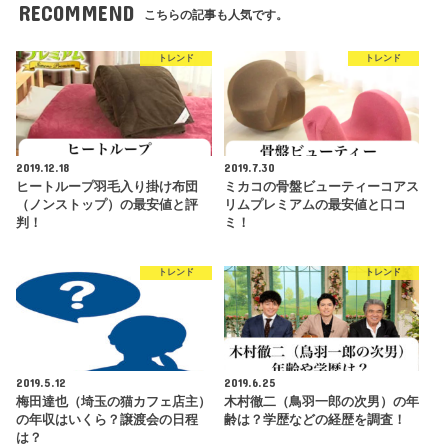
RECOMMEND
こちらの記事も人気です。
トレンド
トレンド
2019.12.18
2019.7.30
ヒートループ羽毛入り掛け布団
ミカコの骨盤ビューティーコアス
（ノンストップ）の最安値と評
リムプレミアムの最安値と口コ
判！
ミ！
トレンド
トレンド
2019.5.12
2019.6.25
梅田達也（埼玉の猫カフェ店主）
木村徹二（鳥羽一郎の次男）の年
の年収はいくら？譲渡会の日程
齢は？学歴などの経歴を調査！
は？