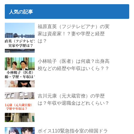
人気の記事
福原直英（フジテレビアナ）の実
家は資産家！？妻や学歴と経歴
は？
小林暁子（医者）は何歳？出身高
校などの経歴や年収はいくら？？
吉川元康（元大蔵官僚）の学歴
は？年収や退職金はどれくらい？
ボイス110緊急指令室の韓国ドラ