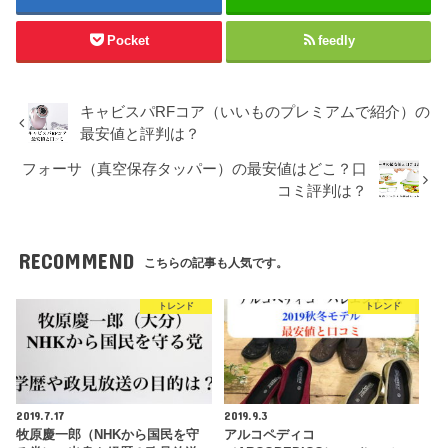
Pocket
feedly
キャビスパRFコア（いいものプレミアムで紹介）の
最安値と評判は？
フォーサ（真空保存タッパー）の最安値はどこ？口
コミ評判は？
RECOMMEND
こちらの記事も人気です。
トレンド
トレンド
2019.7.17
2019.9.3
牧原慶一郎（NHKから国民を守
アルコペディコ