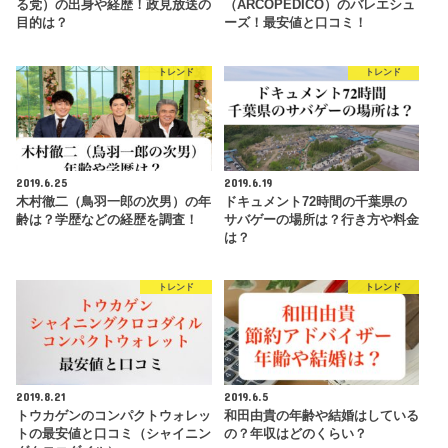
る党）の出身や経歴！政見放送の
（ARCOPEDICO）のバレエシュ
目的は？
ーズ！最安値と口コミ！
トレンド
トレンド
2019.6.25
2019.6.19
木村徹二（鳥羽一郎の次男）の年
ドキュメント72時間の千葉県の
齢は？学歴などの経歴を調査！
サバゲーの場所は？行き方や料金
は？
トレンド
トレンド
2019.8.21
2019.6.5
トウカゲンのコンパクトウォレッ
和田由貴の年齢や結婚はしている
トの最安値と口コミ（シャイニン
の？年収はどのくらい？