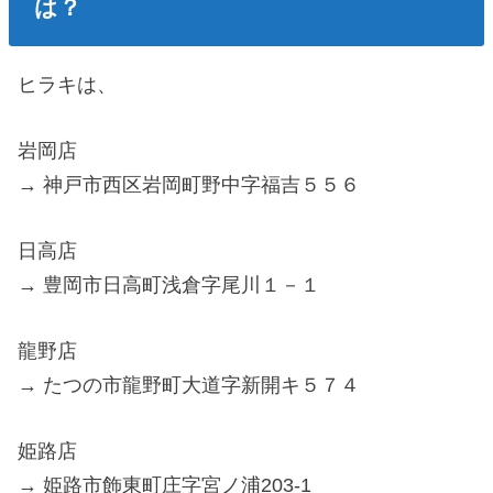
は？
ヒラキは、
岩岡店
→ 神戸市西区岩岡町野中字福吉５５６
日高店
→ 豊岡市日高町浅倉字尾川１－１
龍野店
→ たつの市龍野町大道字新開キ５７４
姫路店
→ 姫路市飾東町庄字宮ノ浦203-1