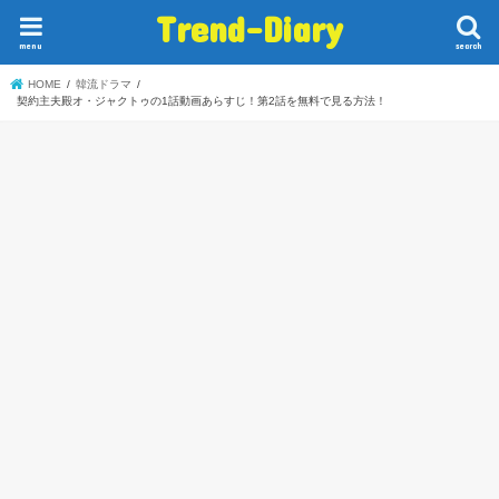
Trend-Diary
menu
search
HOME
韓流ドラマ
契約主夫殿オ・ジャクトゥの1話動画あらすじ！第2話を無料で見る方法！