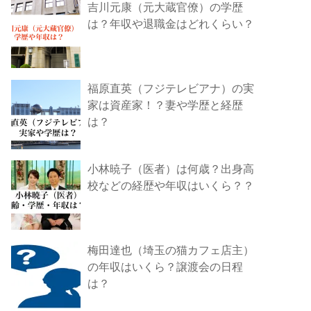
吉川元康（元大蔵官僚）の学歴
は？年収や退職金はどれくらい？
福原直英（フジテレビアナ）の実
家は資産家！？妻や学歴と経歴
は？
小林暁子（医者）は何歳？出身高
校などの経歴や年収はいくら？？
梅田達也（埼玉の猫カフェ店主）
の年収はいくら？譲渡会の日程
は？