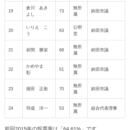
倉川 あき
無所
19
73
鉾田市議
よし
属
いりえ こ
公明
20
63
鉾田市議
う
党
無所
21
岩間 勝栄
68
鉾田市議
属
かめやま
無所
22
51
鉾田市議
彰
属
無所
23
堀田 正衛
70
鉾田市議
属
無所
24
羽成 洋一
53
組合代表理事
属
前回2015年の投票率は「64.61%」です。