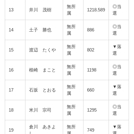
無所
◎当
13
井川 茂樹
1218.589
属
選
無所
◎当
14
土子 勝也
886
属
選
無所
▼落
15
渡辺 たくや
802
属
選
無所
◎当
16
根崎 まこと
1198
属
選
無所
▼落
17
石坂 とおる
660
属
選
無所
◎当
18
米川 宗司
1295
属
選
倉川 あきよ
無所
▼落
19
749
し
属
選