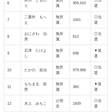
井川 ともの
無所
◎当
6
905.410
り
属
選
二重作 もへ
無所
◎当
7
1041
え
属
選
おにざわ 治
無所
◎当
8
812
男
属
選
石津 たけよ
無所
▼落
9
698
し
属
選
無所
◎当
10
たかの 栄治
979.988
属
選
もちまる 節
無所
▼落
11
360
男
属
選
公明
◎当
12
水上 みちこ
1609
党
選