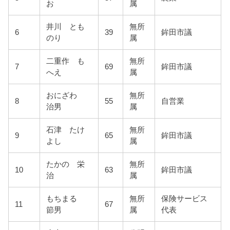
お
属
井川 とも
無所
6
39
鉾田市議
のり
属
二重作 も
無所
7
69
鉾田市議
へえ
属
おにざわ
無所
8
55
自営業
治男
属
石津 たけ
無所
9
65
鉾田市議
よし
属
たかの 栄
無所
10
63
鉾田市議
治
属
もちまる
無所
保険サービス
11
67
節男
属
代表