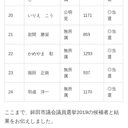
公明
◎当
20
いりえ こう
1171
党
選
無所
◎当
21
岩間 勝栄
859
属
選
無所
◎当
22
かめやま 彰
1293
属
選
無所
◎当
23
堀田 正衛
937
属
選
無所
◎当
24
羽成 洋一
1170
属
選
ここまで、鉾田市議会議員選挙2019の候補者と結
果をお伝えしました。