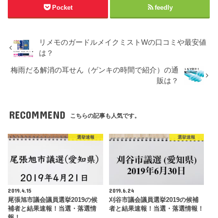
Pocket
feedly
リメモのガードルメイクミストWの口コミや最安値
は？
梅雨だる解消の耳せん（ゲンキの時間で紹介）の通
販は？
RECOMMEND
こちらの記事も人気です。
選挙速報
選挙速報
2019.4.15
2019.6.24
尾張旭市議会議員選挙2019の候
刈谷市議会議員選挙2019の候補
補者と結果速報！当選・落選情
者と結果速報！当選・落選情報！
報！