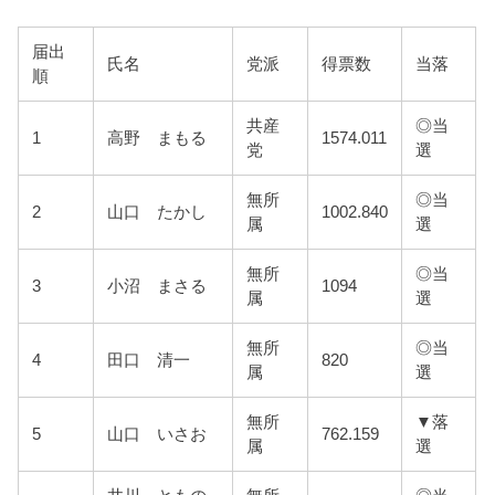
届出
氏名
党派
得票数
当落
順
共産
◎当
1
高野 まもる
1574.011
党
選
無所
◎当
2
山口 たかし
1002.840
属
選
無所
◎当
3
小沼 まさる
1094
属
選
無所
◎当
4
田口 清一
820
属
選
無所
▼落
5
山口 いさお
762.159
属
選