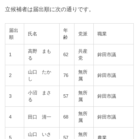
立候補者は届出順に次の通りです。
届出
年
氏名
党派
職業
順
齢
高野 まも
共産
1
62
鉾田市議
る
党
山口 たか
無所
2
76
鉾田市議
し
属
小沼 まさ
無所
3
57
鉾田市議
る
属
無所
4
田口 清一
68
鉾田市議
属
山口 いさ
無所
5
57
農業