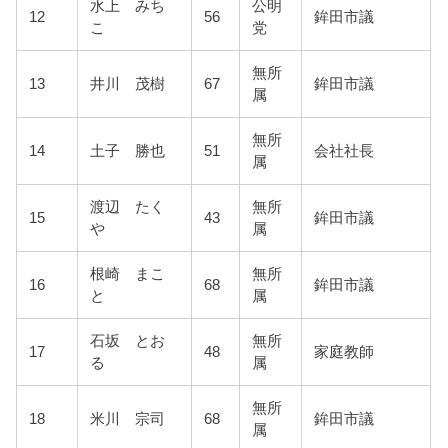
水上 みち
公明
12
56
鉾田市議
こ
党
無所
13
井川 茂樹
67
鉾田市議
属
無所
14
土子 勝也
51
会社社長
属
渡辺 たく
無所
15
43
鉾田市議
や
属
根崎 まこ
無所
16
68
鉾田市議
と
属
石坂 とお
無所
17
48
家庭教師
る
属
無所
18
米川 宗司
68
鉾田市議
属