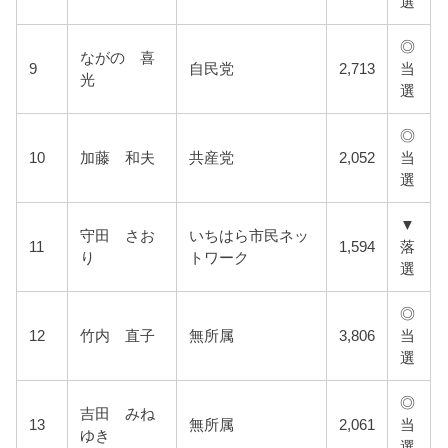
選
◎
ながの 喜
9
自民党
2,713
当
光
選
◎
10
加藤 和夫
共産党
2,052
当
選
▼
守田 さお
いちはら市民ネッ
11
1,594
落
り
トワーク
選
◎
12
竹内 直子
無所属
3,806
当
選
◎
吉田 みね
13
無所属
2,061
当
ゆき
選