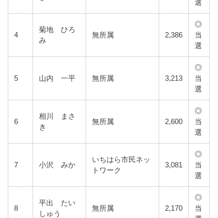
選
◎
菊地 ひろ
4
無所属
2,386
当
み
選
◎
5
山内 一平
無所属
3,213
当
選
◎
相川 まさ
6
無所属
2,600
当
き
選
◎
いちはら市民ネッ
7
小沢 みか
3,081
当
トワーク
選
◎
平出 たい
8
無所属
2,170
当
しゅう