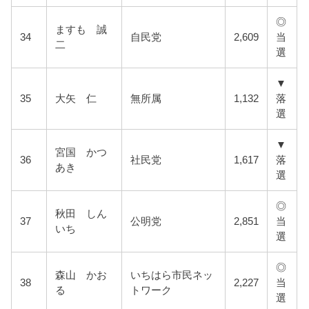
◎
ますも 誠
34
自民党
2,609
当
二
選
▼
35
大矢 仁
無所属
1,132
落
選
▼
宮国 かつ
36
社民党
1,617
落
あき
選
◎
秋田 しん
37
公明党
2,851
当
いち
選
◎
森山 かお
いちはら市民ネッ
38
2,227
当
る
トワーク
選