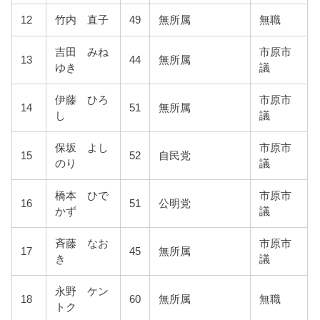
12
竹内 直子
49
無所属
無職
吉田 みね
市原市
13
44
無所属
ゆき
議
伊藤 ひろ
市原市
14
51
無所属
し
議
保坂 よし
市原市
15
52
自民党
のり
議
橋本 ひで
市原市
16
51
公明党
かず
議
斉藤 なお
市原市
17
45
無所属
き
議
永野 ケン
18
60
無所属
無職
トク