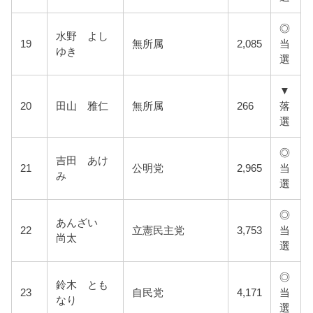
◎
水野 よし
19
無所属
2,085
当
ゆき
選
▼
20
田山 雅仁
無所属
266
落
選
◎
吉田 あけ
21
公明党
2,965
当
み
選
◎
あんざい
22
立憲民主党
3,753
当
尚太
選
◎
鈴木 とも
23
自民党
4,171
当
なり
選