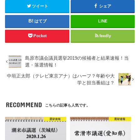
ツイート
シェア
はてブ
LINE
Pocket
feedly
島原市議会議員選挙2019の候補者と結果速報！当
選・落選情報！
中垣正太郎（テレビ東京アナ）はハーフ？年齢や大
学と担当番組は？
RECOMMEND
こちらの記事も人気です。
選挙速報
選挙速報