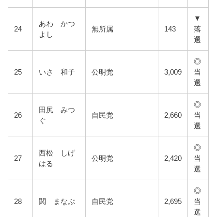
▼
あわ かつ
24
無所属
143
落
よし
選
◎
25
いさ 和子
公明党
3,009
当
選
◎
田尻 みつ
26
自民党
2,660
当
ぐ
選
◎
西松 しげ
27
公明党
2,420
当
はる
選
◎
28
関 まなぶ
自民党
2,695
当
選