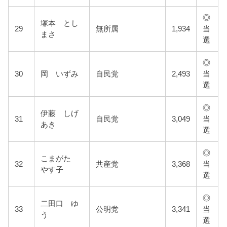
◎
塚本 とし
29
無所属
1,934
当
まさ
選
◎
30
岡 いずみ
自民党
2,493
当
選
◎
伊藤 しげ
31
自民党
3,049
当
あき
選
◎
こまがた
32
共産党
3,368
当
やす子
選
◎
二田口 ゆ
33
公明党
3,341
当
う
選