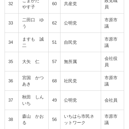
こまがた
政党職
32
60
共産党
やす子
員
二田口 ゆ
市原市
33
62
公明党
う
議
ますも 誠
市原市
34
51
自民党
二
議
会社役
35
大矢 仁
57
無所属
員
宮国 かつ
市原市
36
68
社民党
あき
議
秋田 しん
37
49
公明党
会社員
いち
森山 かお
いちはら市民ネ
市原市
38
56
る
ットワーク
議