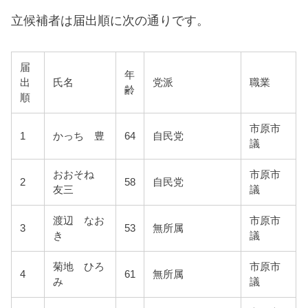
立候補者は届出順に次の通りです。
届
年
出
氏名
党派
職業
齢
順
市原市
1
かっち 豊
64
自民党
議
おおそね
市原市
2
58
自民党
友三
議
渡辺 なお
市原市
3
53
無所属
き
議
菊地 ひろ
市原市
4
61
無所属
み
議