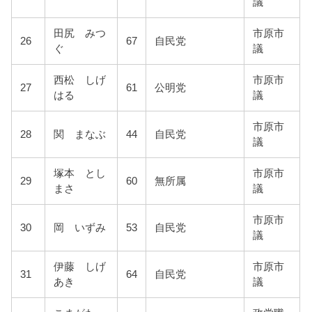
議
田尻 みつ
市原市
26
67
自民党
ぐ
議
西松 しげ
市原市
27
61
公明党
はる
議
市原市
28
関 まなぶ
44
自民党
議
塚本 とし
市原市
29
60
無所属
まさ
議
市原市
30
岡 いずみ
53
自民党
議
伊藤 しげ
市原市
31
64
自民党
あき
議