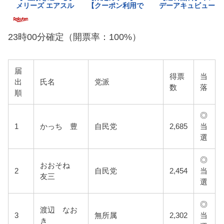
23時00分確定（開票率：100%）
届
得票
当
出
氏名
党派
数
落
順
◎
1
かっち 豊
自民党
2,685
当
選
◎
おおそね
2
自民党
2,454
当
友三
選
◎
渡辺 なお
3
無所属
2,302
当
き