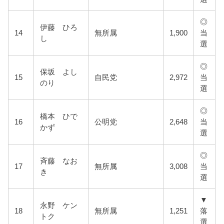
◎
伊藤 ひろ
14
無所属
1,900
当
し
選
◎
保坂 よし
15
自民党
2,972
当
のり
選
◎
橋本 ひで
16
公明党
2,648
当
かず
選
◎
斉藤 なお
17
無所属
3,008
当
き
選
▼
永野 ケン
18
無所属
1,251
落
トク
選