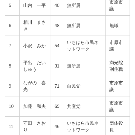
市原市
5
山内 一平
40
無所属
議
相川 まさ
6
48
無所属
無職
き
いちはら市民ネ
市原市
7
小沢 みか
54
ットワーク
議
平出 たい
満光院
8
31
無所属
しゅう
副住職
ながの 喜
市原市
9
71
自民党
光
議
市原市
10
加藤 和夫
69
共産党
議
守田 さお
いちはら市民ネ
団体役
11
46
り
ットワーク
員