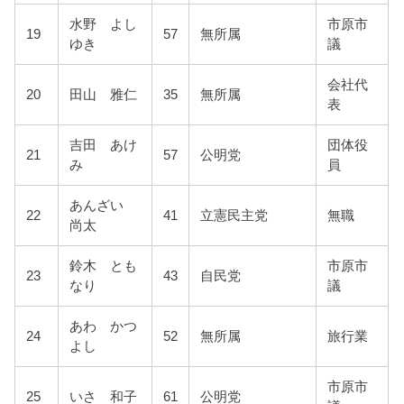
水野 よし
市原市
19
57
無所属
ゆき
議
会社代
20
田山 雅仁
35
無所属
表
吉田 あけ
団体役
21
57
公明党
み
員
あんざい
22
41
立憲民主党
無職
尚太
鈴木 とも
市原市
23
43
自民党
なり
議
あわ かつ
24
52
無所属
旅行業
よし
市原市
25
いさ 和子
61
公明党