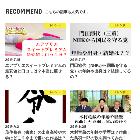
RECOMMEND
こちらの記事も人気です。
トレンド
トレンド
2019.7.15
2019.7.17
エアプリエスイートプレミアムの
門田節代（NHKから国民を守る
最安値と口コミは？本当に痩せ
党）の年齢や出身は？結婚してる
る？
の？
トレンド
トレンド
2019.4.2
2019.6.25
茂住修身（書家）の出身高校や大
木村竜蔵の年齢や学歴は？作曲し
学はどこ？今まで書いた作品は？
た鳥羽一郎の歌を調べてみた！