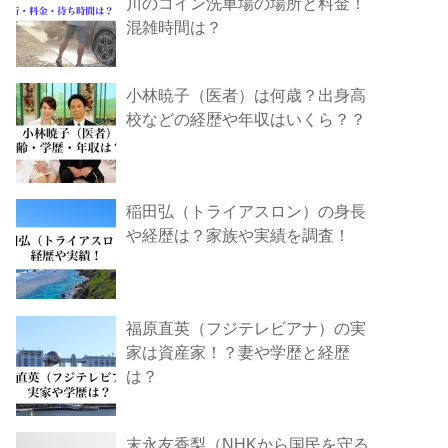
川のコイン洗車場の場所と料金！
混雑時間は？
小林暁子（医者）は何歳？出身高
校などの経歴や年収はいくら？？
稲田弘（トライアスロン）の身長
や経歴は？家族や実績を調査！
福原直英（フジテレビアナ）の実
家は資産家！？妻や学歴と経歴
は？
末永友香梨（NHKから国民を守る