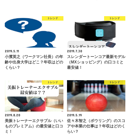
トレンド
トレンド
2019.5.11
2019.7.30
小濱英之（ワークマン社長）の年
スレンダートーンコア最新モデル
齢や出身大学はどこ？年収はどの
（MXショッピング）の口コミと
くらい？
最安値！
トレンド
トレンド
2019.8.20
2019.5.19
美振トレーナーエクサブル（いい
佐々木智之（ボウリング）のスコ
ものプレミアム）の最安値と口コ
アや本業の仕事は？年収はどのく
ミ！
らい？