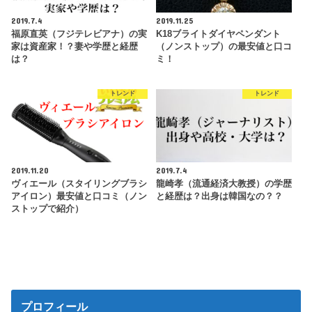
2019.7.4
2019.11.25
福原直英（フジテレビアナ）の実
K18ブライトダイヤペンダント
家は資産家！？妻や学歴と経歴
（ノンストップ）の最安値と口コ
は？
ミ！
トレンド
トレンド
2019.11.20
2019.7.4
ヴィエール（スタイリングブラシ
龍崎孝（流通経済大教授）の学歴
アイロン）最安値と口コミ（ノン
と経歴は？出身は韓国なの？？
ストップで紹介）
プロフィール