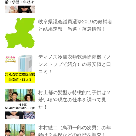
岐阜県議会議員選挙2019の候補者
と結果速報！当選・落選情報！
ディノス冷風衣類乾燥除湿機（ノ
ンストップで紹介）の最安値と口
コミ！
村上都の髪型が特徴的で子供は？
若い頃や現在の仕事を調べて見
た！
木村徹二（鳥羽一郎の次男）の年
齢は？学歴などの経歴を調査！