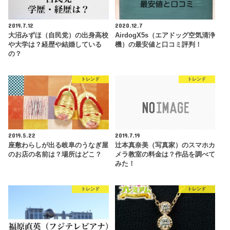
2019.7.12
2020.12.7
大沼みずほ（自民党）の出身高校
AirdogX5s（エアドッグ空気清浄
や大学は？経歴や結婚している
機）の最安値と口コミ評判！
の？
トレンド
トレンド
2019.5.22
2019.7.19
座敷わらしが出る岐阜のうなぎ屋
辻本真奈美（写真家）のスマホカ
のお店の名前は？場所はどこ？
メラ教室の料金は？作品を調べて
みた！
トレンド
トレンド