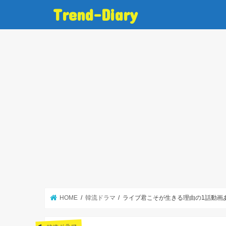
Trend-Diary
HOME
韓流ドラマ
ライブ君こそが生きる理由の1話動画