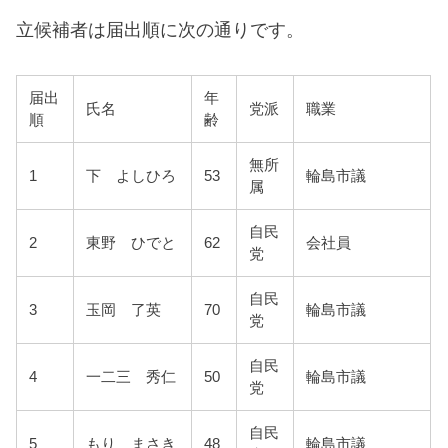
立候補者は届出順に次の通りです。
届出
年
氏名
党派
職業
順
齢
無所
1
下 よしひろ
53
輪島市議
属
自民
2
東野 ひでと
62
会社員
党
自民
3
玉岡 了英
70
輪島市議
党
自民
4
一二三 秀仁
50
輪島市議
党
自民
5
もり まさき
48
輪島市議