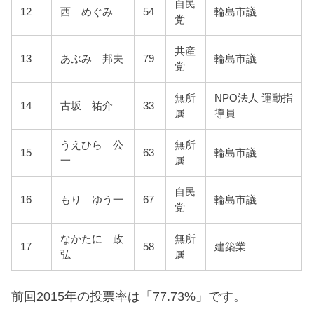
自民
12
西 めぐみ
54
輪島市議
党
共産
13
あぶみ 邦夫
79
輪島市議
党
無所
NPO法人 運動指
14
古坂 祐介
33
属
導員
うえひら 公
無所
15
63
輪島市議
一
属
自民
16
もり ゆう一
67
輪島市議
党
なかたに 政
無所
17
58
建築業
弘
属
前回2015年の投票率は「77.73%」です。