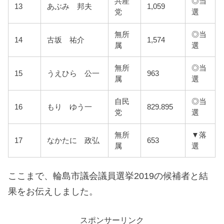
共産
◎当
13
あぶみ 邦夫
1,059
党
選
無所
◎当
14
古坂 祐介
1,574
属
選
無所
◎当
15
うえひら 公一
963
属
選
自民
◎当
16
もり ゆう一
829.895
党
選
無所
▼落
17
なかたに 政弘
653
属
選
ここまで、輪島市議会議員選挙2019の候補者と結
果をお伝えしました。
スポンサーリンク