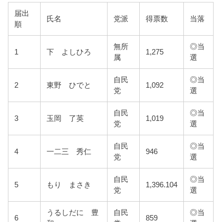
届出
氏名
党派
得票数
当落
順
無所
◎当
1
下 よしひろ
1,275
属
選
自民
◎当
2
東野 ひでと
1,092
党
選
自民
◎当
3
玉岡 了英
1,019
党
選
自民
◎当
4
一二三 秀仁
946
党
選
自民
◎当
5
もり まさき
1,396.104
党
選
うるしだに 豊
自民
◎当
6
859