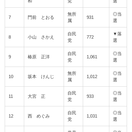
和
党
選
無所
◎当
7
門前 とおる
931
属
選
自民
▼落
8
小山 さかえ
772
党
選
自民
◎当
9
椿原 正洋
1,061
党
選
無所
◎当
10
坂本 けんじ
1,012
属
選
自民
◎当
11
大宮 正
933
党
選
自民
◎当
12
西 めぐみ
1,031
党
選