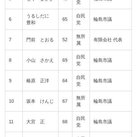
党
うるしだに
自民
6
65
輪島市議
豊和
党
無所
7
門前 とおる
52
有限会社 代表
属
自民
8
小山 さかえ
69
輪島市議
党
自民
9
椿原 正洋
64
輪島市議
党
無所
10
坂本 けんじ
67
輪島市議
属
自民
11
大宮 正
68
輪島市議
党